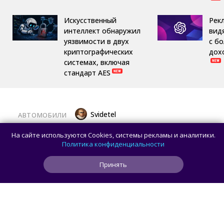
Искусственный
Рек
интеллект обнаружил
вид
уязвимости в двух
с б
криптографических
дох
системах, включая
стандарт AES
Svidetel
АВТОМОБИЛИ
В России стартовали продажи
На сайте используются Cookies, системы рекламы и аналитики.
гибридного TANK 400 «Техно
Политика конфиденциальности
Премиум» — цены и комплектации
Принять