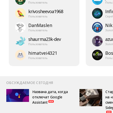
Пользователь
Поль
krivosheevoa1968
Infi
Пользователь
Сере
DanMaslen
Nik
Пользователь
Золо
shaurma23k-​dev
azur
Пользователь
Золо
himatvei4321
Bos
Пользователь
Поль
ОБСУЖДАЕМОЕ СЕГОДНЯ
Названа дата, когда
Ста
отключат Google
на 
Assistant
сме
Side