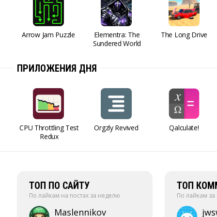
Arrow Jam Puzzle
Elementra: The
The Long Drive
Sundered World
ПРИЛОЖЕНИЯ ДНЯ
CPU Throttling Test
Orgzly Revived
Qalculate!
Redux
ТОП ПО САЙТУ
ТОП КОМ
По лайкам на постах за неделю
По лайкам за
Maslennikov
jw