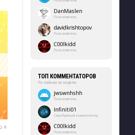
Пользователь
DanMaslen
Пользователь
davidkrishtopov
Пользователь
C00lkidd
Пользователь
ТОП КОММЕНТАТОРОВ
По лайкам за неделю
jwswnhshh
Пользователь
Infiniti01
Серебряный комментатор
C00lkidd
0
Пользователь