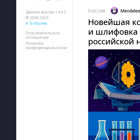
Mendele
РОССИЯ
Движок версии 14.8.2
© 2006-2026
Новейшая ко
А. Бобылев
и шлифовка 
Пользовательское
соглашение
российской 
Политика
конфиденциальности