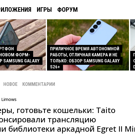
РИЛОЖЕНИЯ
ИГРЫ
ФОРУМ
АРТФОН
ПРИЛИЧНОЕ ВРЕМЯ АВТОНОМНОЙ
 НОВОМ ФОРМ-
РАБОТЫ, ОТЛИЧНАЯ КАМЕРА И НЕ
Р SAMSUNG GALAXY
ТОЛЬКО: ОБЗОР SAMSUNG GALAXY
S26+
НОВОЕ
КОММЕНТАРИИ
Limows
ры, готовьте кошельки: Taito
нонсировали трансляцию
 библиотеки аркадной Egret II Mi