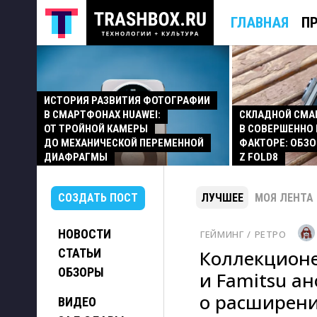
ГЛАВНАЯ
П
ИСТОРИЯ РАЗВИТИЯ ФОТОГРАФИИ
В СМАРТФОНАХ HUAWEI:
СКЛАДНОЙ СМ
ОТ ТРОЙНОЙ КАМЕРЫ
В СОВЕРШЕННО
ДО МЕХАНИЧЕСКОЙ ПЕРЕМЕННОЙ
ФАКТОРЕ: ОБЗО
ДИАФРАГМЫ
Z FOLD8
СОЗДАТЬ ПОСТ
ЛУЧШЕЕ
МОЯ ЛЕНТА
НОВОСТИ
ГЕЙМИНГ
/ 
РЕТРО
СТАТЬИ
Коллекционе
ОБЗОРЫ
и Famitsu а
о расширении
ВИДЕО