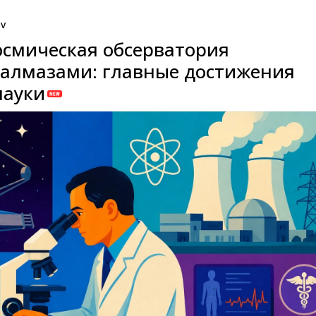
ev
смическая обсерватория
алмазами: главные достижения
науки