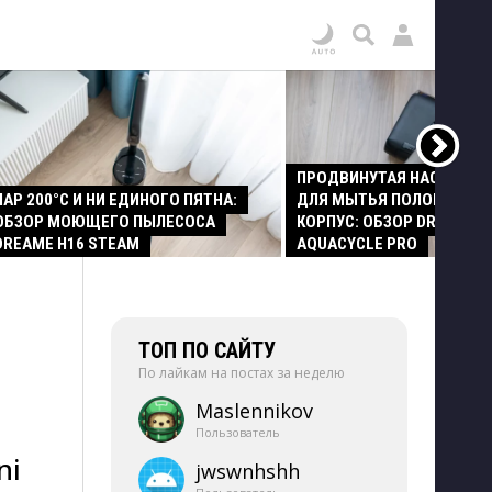
ПРОДВИНУТАЯ НАСАДКА
ПАР 200°C И НИ ЕДИНОГО ПЯТНА:
ДЛЯ МЫТЬЯ ПОЛОВ И СТ
ОБЗОР МОЮЩЕГО ПЫЛЕСОСА
КОРПУС: ОБЗОР DREAME Z
DREAME H16 STEAM
AQUACYCLE PRO
ТОП ПО САЙТУ
По лайкам на постах за неделю
Maslennikov
Пользователь
ni
jwswnhshh