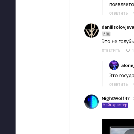
появляетс
ОТВЕТИТЬ
daniilsolovjev
🇷🇺
Это не голубь
1
ОТВЕТИТЬ
alone
Это госуд
ОТВЕТИТЬ
NightWolf47
Майнкрафтер