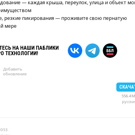
дование — каждая крыша, переулок, улица и объект мо
еимуществом
е, резкие пикирования — проживите свою пернатую
ой мере
ЕСЬ НА НАШИ ПАБЛИКИ
РО ТЕХНОЛОГИИ!
Добавить
обновление
СКАЧА
556.4 
русски
10:53
.