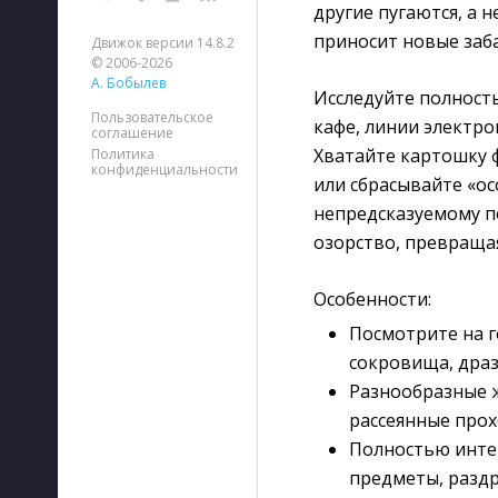
другие пугаются, а 
приносит новые заб
Движок версии 14.8.2
© 2006-2026
А. Бобылев
Исследуйте полност
Пользовательское
кафе, линии электр
соглашение
Хватайте картошку ф
Политика
конфиденциальности
или сбрасывайте «ос
непредсказуемому п
озорство, превраща
Особенности:
Посмотрите на г
сокровища, драз
Разнообразные 
рассеянные про
Полностью инте
предметы, разд