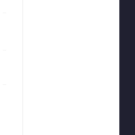
···
···
···