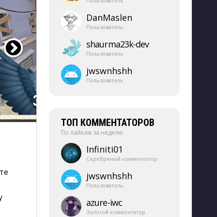
Пользователь
DanMaslen
Пользователь
shaurma23k-​dev
Пользователь
jwswnhshh
Пользователь
ТОП КОММЕНТАТОРОВ
По лайкам за неделю
Infiniti01
Серебряный комментатор
те
jwswnhshh
Пользователь
у
azure-​iwc
Золотой комментатор