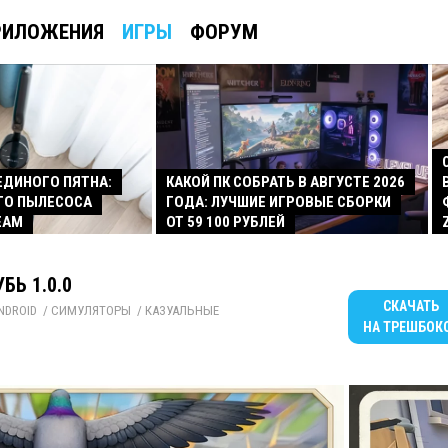
РИЛОЖЕНИЯ
ИГРЫ
ФОРУМ
 ЕДИНОГО ПЯТНА:
КАКОЙ ПК СОБРАТЬ В АВГУСТЕ 2026
ГО ПЫЛЕСОСА
ГОДА: ЛУЧШИЕ ИГРОВЫЕ СБОРКИ
EAM
ОТ 59 100 РУБЛЕЙ
БЬ 1.0.0
СКАЧАТЬ
NDROID
/ 
СИМУЛЯТОРЫ
/ 
КАЗУАЛЬНЫЕ
НА ТРЕШБОК