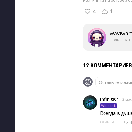
Рейтинг 4.2 на основе 5 о
4
1
waviwa
Пользоват
12 КОММЕНТАРИЕ
Оставьте комме
Infiniti01
2 ме
What is it
Всегда в душе
4
ОТВЕТИТЬ