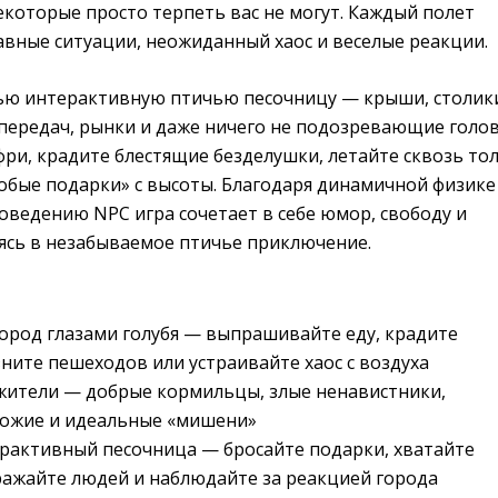
некоторые просто терпеть вас не могут. Каждый полет
авные ситуации, неожиданный хаос и веселые реакции.
ью интерактивную птичью песочницу — крыши, столик
опередач, рынки и даже ничего не подозревающие голов
ри, крадите блестящие безделушки, летайте сквозь то
обые подарки» с высоты. Благодаря динамичной физике
оведению NPC игра сочетает в себе юмор, свободу и
ясь в незабываемое птичье приключение.
ород глазами голубя — выпрашивайте еду, крадите
ните пешеходов или устраивайте хаос с воздуха
жители — добрые кормильцы, злые ненавистники,
хожие и идеальные «мишени»
рактивный песочница — бросайте подарки, хватайте
ражайте людей и наблюдайте за реакцией города