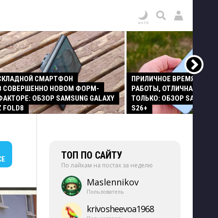
СКЛАДНОЙ СМАРТФОН
ПРИЛИЧНОЕ ВРЕМЯ АВТО
В СОВЕРШЕННО НОВОМ ФОРМ-
РАБОТЫ, ОТЛИЧНАЯ КАМЕР
ФАКТОРЕ: ОБЗОР SAMSUNG GALAXY
ТОЛЬКО: ОБЗОР SAMSUNG
Z FOLD8
S26+
ТОП ПО САЙТУ
СЕ
По лайкам на постах за неделю
Maslennikov
Пользователь
krivosheevoa1968