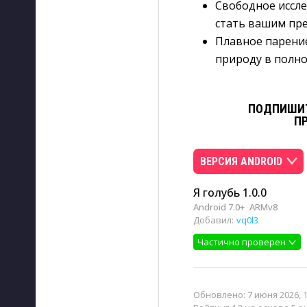
Свободное иссле
стать вашим пр
Плавное парени
природу в полн
ПОДПИШИТ
П
ВЕРСИЯ ANDROID
Я голубь 1.0.0
Android 7.0+
ARMv8
Добавил:
vq0l3
Частично проверен
Обновлено:
7 июня 2026, 