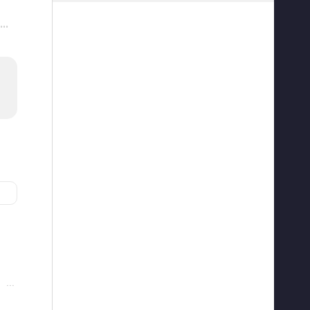
···
···