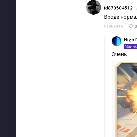
id879504512
Вроде нормал
2
ОТВЕТИТЬ
Night
Майнк
Очень