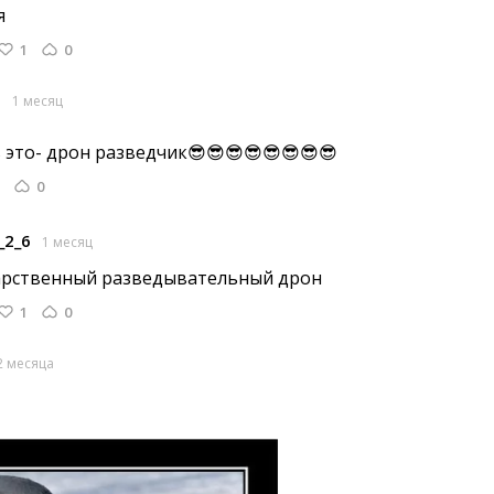
я
1
0
a
1 месяц
 это- дрон разведчик😎😎😎😎😎😎😎😎 
0
_2_6
1 месяц
арственный разведывательный дрон 
1
0
2 месяца