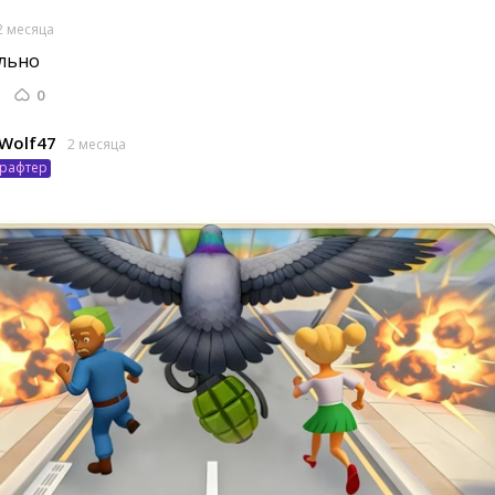
2 месяца
ьно 
0
Wolf47
2 месяца
рафтер