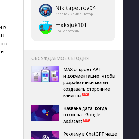
Nikitapetrov94
Золотой комментатор
maksjuk101
и в
Пользователь
ы.
лпы
 и
ОБСУЖДАЕМОЕ СЕГОДНЯ
MAX откроет API
и документацию, чтобы
разработчики могли
создавать сторонние
клиенты
Названа дата, когда
отключат Google
Assistant
Рекламу в ChatGPT чаще