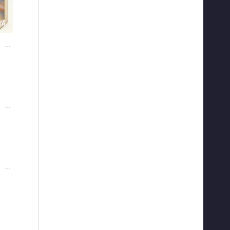
···
···
···