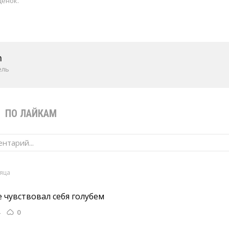
ценок.
m
ель
В
ПО ЛАЙКАМ
нтарий...
сяца
 чувствовал себя голубем 
0