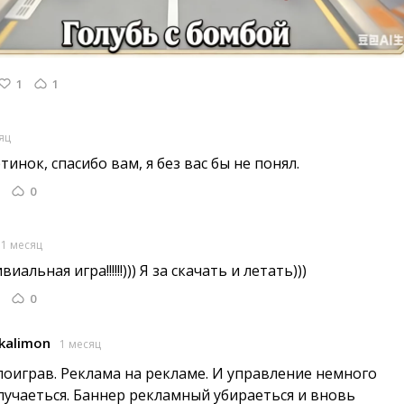
1
1
яц
инок, спасибо вам, я без вас бы не понял. 
0
1 месяц
иальная игра!!!!!!))) Я за скачать и летать))) 
0
kalimon
1 месяц
оиграв. Реклама на рекламе. И управление немного 
лучаеться. Баннер рекламный убираеться и вновь