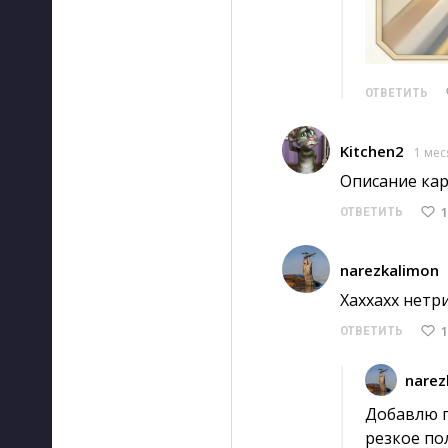
ОТВЕТИТЬ
Kitchen2
1 мес
Описание карт
1
ОТВЕТИТЬ
narezkalimon
Хаххахх нетрив
1
ОТВЕТИТЬ
narez
Добавлю п
резкое по