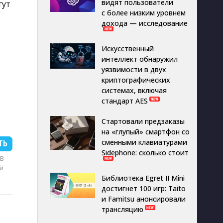
видят пользователи
гут
с более низким уровнем
дохода — исследование
Искусственный
интеллект обнаружил
уязвимости в двух
криптографических
системах, включая
стандарт AES
Стартовали предзаказы
на «глупый» смартфон со
сменными клавиатурами
ТЬ
Sidephone: сколько стоит
MB
й
Библиотека Egret II Mini
достигнет 100 игр: Taito
и Famitsu анонсировали
трансляцию