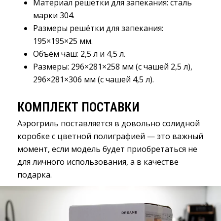
Материал решётки для запекания
:
сталь 
марки 304.
Размеры решётки для запекания
:
195×195×25 мм.
Объём чаш
:
2,5 л и 4,5 л.
Размеры
:
296×281×258 мм (с чашей 2,5 л), 
296×281×306 мм (с чашей 4,5 л).
КОМПЛЕКТ ПОСТАВКИ
Аэрогриль поставляется в довольно солидной
коробке с цветной полиграфией — это важный
момент, если модель будет приобретаться не
для личного использования, а в качестве
подарка.