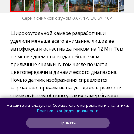
Серии снимков с зумом 0,6×, 1×, 2×, 5×, 10×
Широкоугольной камере разработчики
уделили меньше всего внимания, лишив её
автофокуса и оснастив датчиком на 12 Мп. Тем
не менее днём она выдаёт более чем
приличные снимки, в том числе по части
цветопередачи и динамического диапазона.
Ночью датчик изображения справляется
нормально, причем не пасует даже в резкости
снимков (с чем обычно у таких камер бывают
проблемы при недостатке освещения).
На сайте используются Cookies, системы рекламы и аналитики.
Политика конфиденциальности
Фронтальная камера здесь на 32 Мп (f/2.2).
Принять