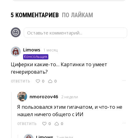
5 КОММЕНТАРИЕВ
ПО ЛАЙКАМ
Оставьте комментарий...
Limows
1 месяц
Консольщик
Циферки какие-то… Картинки то умеет 
генерировать?
···
0
0
ОТВЕТИТЬ
nmorozov46
2 недели
Я пользовался этим гигачатом, и что-то не 
нашел ничего общего с ИИ
···
0
0
ОТВЕТИТЬ
Limows
2 недели