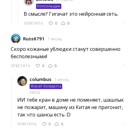
Консольщик
В смысле? Гигачат это нейронная сеть. 
···
0
0
ОТВЕТИТЬ
Russ6791
1 месяц
Скоро кожаные ублюдки станут совершенно 
бесполезными!
···
0
0
ОТВЕТИТЬ
columbus
1 месяц
Фанат Хогвартса
Автор
ИИ тебе кран в доме не поменяет, шашлык 
не пожарит, машину из Китая не пригонит,
так что шансы есть :D
···
0
0
ОТВЕТИТЬ