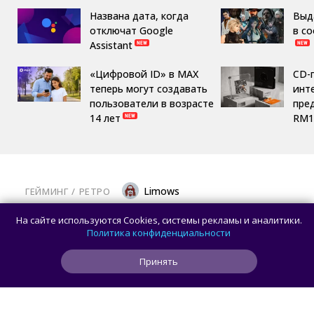
Названа дата, когда
Выд
отключат Google
в с
Assistant
«Цифровой ID» в MAX
CD-
теперь могут создавать
инте
пользователи в возрасте
пре
14 лет
RM1
Limows
ГЕЙМИНГ
/ 
РЕТРО
Коллекционеры, готовьте кошельки: Taito
На сайте используются Cookies, системы рекламы и аналитики.
и Famitsu анонсировали трансляцию
Политика конфиденциальности
о расширении библиотеки аркадной Egret
Принять
II Mini