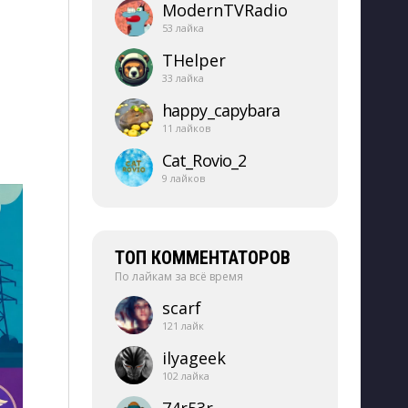
ModernTVRadio
53 лайка
THelper
33 лайка
happy_​capybara
11 лайков
Cat_​Rovio_​2
9 лайков
ТОП КОММЕНТАТОРОВ
По лайкам за всё время
scarf
121 лайк
ilyageek
102 лайка