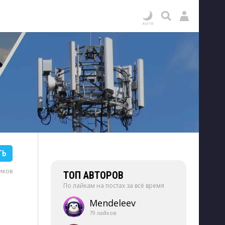
ТЬ
иков
ТОП АВТОРОВ
По лайкам на постах за всё время
Mendeleev
79 лайков