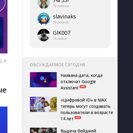
74r53r
79 лайков
slavinaks
76 лайков
GIK007
74 лайка
0
ОБСУЖДАЕМОЕ СЕГОДНЯ
Названа дата, когда
отключат Google
ые
Assistant
«Цифровой ID» в MAX
теперь могут создавать
пользователи в возрасте
14 лет
Выдача бейджей