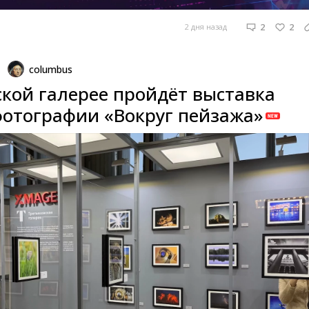
2
2
2 дня назад
columbus
ской галерее пройдёт выставка
отографии «Вокруг пейзажа»