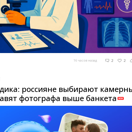
2
2
16 часов назад
t
одика: россияне выбирают камерн
тавят фотографа выше банкета