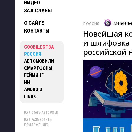
ВИДЕО
ЗАЛ СЛАВЫ
О САЙТЕ
Mendele
РОССИЯ
КОНТАКТЫ
Новейшая ко
и шлифовка 
СООБЩЕСТВА
российской 
РОССИЯ
АВТОМОБИЛИ
СМАРТФОНЫ
ГЕЙМИНГ
ИИ
ANDROID
LINUX
КАК СТАТЬ АВТОРОМ?
КАК РАЗМЕСТИТЬ
ПРИЛОЖЕНИЕ?