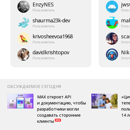
EnzyNES
jw
Пользователь
Поль
shaurma23k-​dev
mak
Пользователь
Поль
krivosheevoa1968
sca
Пользователь
Золо
davidkrishtopov
Nik
Пользователь
Золо
ОБСУЖДАЕМОЕ СЕГОДНЯ
MAX откроет API
«Ци
и документацию, чтобы
теп
разработчики могли
пол
создавать сторонние
14 л
клиенты