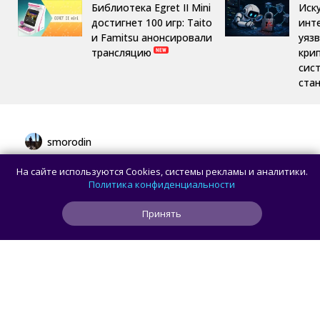
Библиотека Egret II Mini
Иск
достигнет 100 игр: Taito
инт
и Famitsu анонсировали
уяз
трансляцию
кри
сис
ста
smorodin
Разработчик показал работу Piet Quine —
На сайте используются Cookies, системы рекламы и аналитики.
GIF-изображения, которое создаёт само
Политика конфиденциальности
себя
Принять