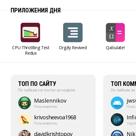
ПРИЛОЖЕНИЯ ДНЯ
CPU Throttling Test
Orgzly Revived
Qalculate!
Redux
ТОП ПО САЙТУ
ТОП КОМ
По лайкам на постах за неделю
По лайкам за
Maslennikov
jw
Пользователь
Поль
krivosheevoa1968
Infi
Пользователь
Сере
davidkrishtopov
Nik