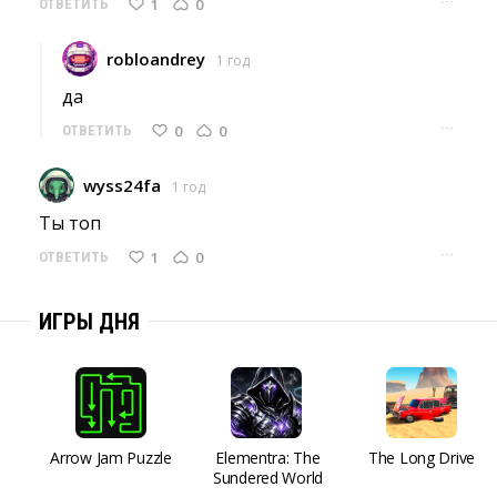
···
1
0
ОТВЕТИТЬ
robloandrey
1 год
да 
···
0
0
ОТВЕТИТЬ
wyss24fa
1 год
Ты топ 
···
1
0
ОТВЕТИТЬ
ИГРЫ ДНЯ
Arrow Jam Puzzle
Elementra: The
The Long Drive
Sundered World