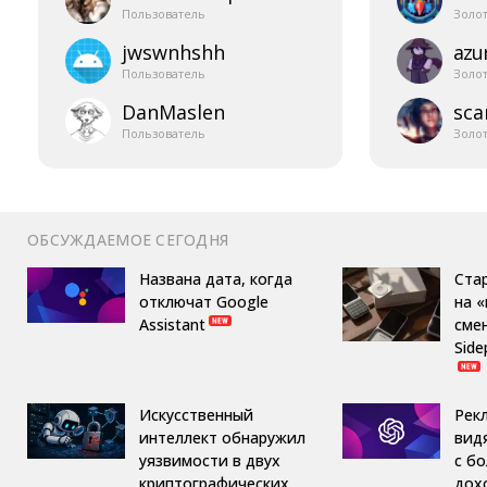
Пользователь
Золо
jwswnhshh
azur
Пользователь
Золо
DanMaslen
sca
Пользователь
Золо
ОБСУЖДАЕМОЕ СЕГОДНЯ
Названа дата, когда
Ста
отключат Google
на 
Assistant
сме
Side
Искусственный
Рек
интеллект обнаружил
вид
уязвимости в двух
с б
криптографических
дох