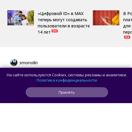
«Цифровой ID» в MAX
В Р
теперь могут создавать
пла
пользователи в возрасте
для
14 лет
пер
smorodin
В браузере Chrome для Android и iOS
На сайте используются Cookies, системы рекламы и аналитики.
появилась новая панель навигации
Политика конфиденциальности
с кнопкой Gemini
Принять