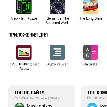
Arrow Jam Puzzle
Elementra: The
The Long Drive
Sundered World
ПРИЛОЖЕНИЯ ДНЯ
CPU Throttling Test
Orgzly Revived
Qalculate!
Redux
ТОП ПО САЙТУ
ТОП КОМ
По лайкам на постах за неделю
По лайкам за
Maslennikov
jw