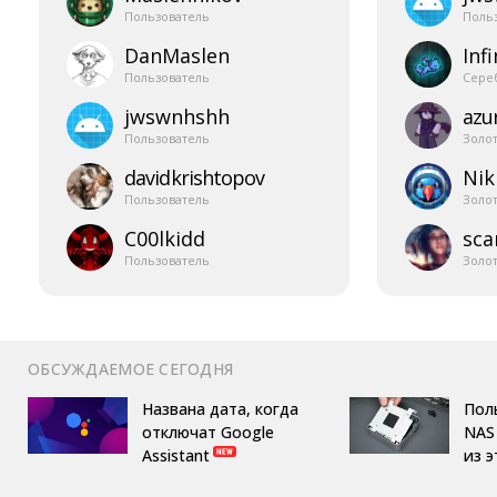
Пользователь
Поль
DanMaslen
Infi
Пользователь
Сере
jwswnhshh
azur
Пользователь
Золо
davidkrishtopov
Nik
Пользователь
Золо
C00lkidd
sca
Пользователь
Золо
ОБСУЖДАЕМОЕ СЕГОДНЯ
Названа дата, когда
Пол
отключат Google
NAS 
Assistant
из 