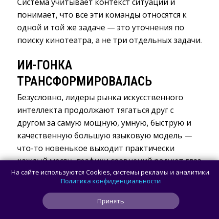
Система учитывает контекст ситуации и
понимает, что все эти команды относятся к
одной и той же задаче — это уточнения по
поиску кинотеатра, а не три отдельных задачи.
ИИ-ГОНКА
ТРАНСФОРМИРОВАЛАСЬ
Безусловно, лидеры рынка искусственного
интеллекта продолжают тягаться друг с
другом за самую мощную, умную, быструю и
качественную большую языковую модель —
что-то новенькое выходит практически
каждый месяц, графики сравнений радуют глаз
На сайте используются Cookies, системы рекламы и аналитики.
фанатов, технологии не стоят на месте. Но
Политика конфиденциальности
теперь компании думают не только над тем,
как бы сделать свою LLM лучше, чем у
Принять
остальных, но и над тем, как её поплотнее