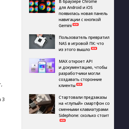
В браузере Chrome
для Android и iOS
появилась новая панель
навигации с кнопкой
Gemini
Пользователь превратил
NAS в игровой ПК: что
из этого вышло
MAX откроет API
и документацию, чтобы
разработчики могли
создавать сторонние
 
клиенты
Стартовали предзаказы
 3 
на «глупый» смартфон со
сменными клавиатурами
Sidephone: сколько стоит