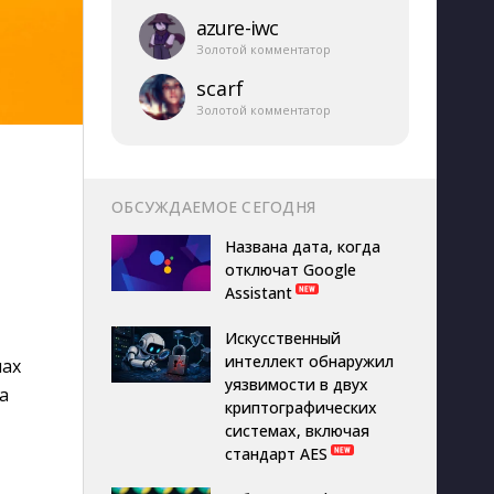
azure-​iwc
Золотой комментатор
scarf
Золотой комментатор
ОБСУЖДАЕМОЕ СЕГОДНЯ
Названа дата, когда
отключат Google
Assistant
Искусственный
интеллект обнаружил
нах
уязвимости в двух
а
криптографических
системах, включая
стандарт AES