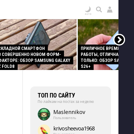
СКЛАДНОЙ СМАРТФОН
ПРИЛИЧНОЕ ВРЕМЯ АВТО
В СОВЕРШЕННО НОВОМ ФОРМ-
РАБОТЫ, ОТЛИЧНАЯ КАМЕР
ФАКТОРЕ: ОБЗОР SAMSUNG GALAXY
ТОЛЬКО: ОБЗОР SAMSUNG
Z FOLD8
S26+
ТОП ПО САЙТУ
По лайкам на постах за неделю
Maslennikov
Пользователь
krivosheevoa1968