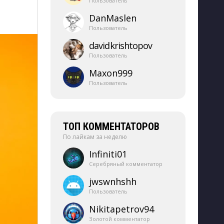
Пользователь
DanMaslen
Пользователь
davidkrishtopov
Пользователь
Maxon999
Пользователь
ТОП КОММЕНТАТОРОВ
По лайкам за неделю
Infiniti01
Серебряный комментатор
jwswnhshh
Пользователь
Nikitapetrov94
Золотой комментатор