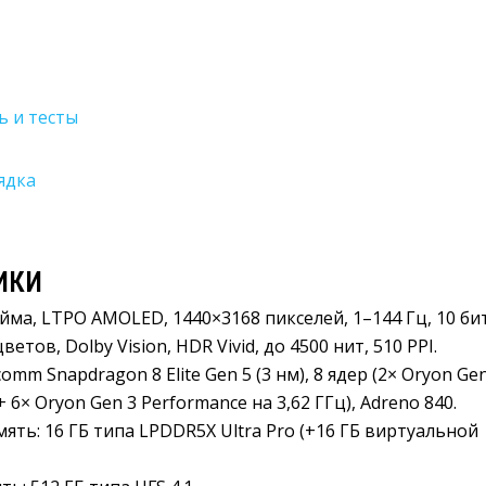
 и тесты
ядка
ИКИ
йма, LTPO AMOLED, 1440×3168 пикселей, 1–144 Гц, 10 бит,
етов, Dolby Vision, HDR Vivid, до 4500 нит, 510 PPI.
omm Snapdragon 8 Elite Gen 5 (3 нм), 8 ядер (2× Oryon Gen
+ 6× Oryon Gen 3 Performance на 3,62 ГГц), Adreno 840.
мять
:
16 ГБ типа LPDDR5X Ultra Pro (+16 ГБ виртуальной 