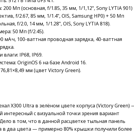
ять
:
512 ГБ типа UFS 4.1.
ы
:
200 Мп (основная, f/1.85, 35 мм, 1/1,12", Sony LYTIA 901) 
тив, f/2.67, 85 мм, 1/1.4", OIS, Samsung HP0) + 50 Мп
ная, f/2.0, 14 мм, 1/1.28", OIS, Sony LYTIA 818).
мера
:
50 Мп (f/2.45).
0 мА·ч, 100-ваттная проводная зарядка, 40-ваттная 
рядка.
и влаги
:
IP68, IP69.
истема
:
OriginOS 6 на базе Android 16.
76,81×8,49 мм (цвет Victory Green).
хал X300 Ultra в зелёном цвете корпуса (Victory Green) —
ый интересный с визуальной точки зрения вариант
Дело в том, что в данной расцветке тыльная панель
 в два цвета — примерно 80% крышки получили более