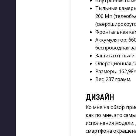
Внутренняя пам
Тыльные камер
200 Мп (телеобъек
(сверхширокоуголь
Фронтальная ка
Аккумулятор
:
660
беспроводная за
Защита от пыли 
Операционная с
Размеры
:
162,98×
Вес
:
237 грамм.
ДИЗАЙН
Ко мне на обзор прие
как по мне, это сам
исполнения модели. 
смартфона окрашена