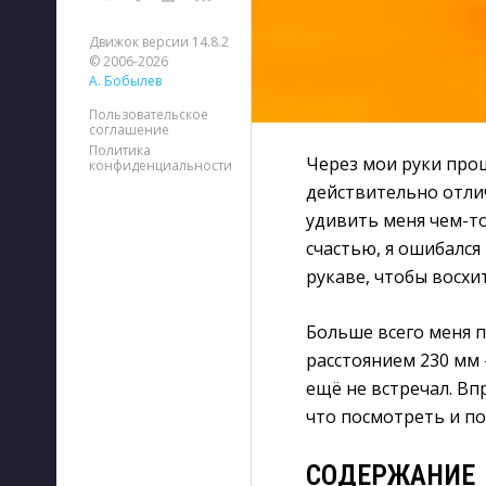
Движок версии 14.8.2
© 2006-2026
А. Бобылев
Пользовательское
соглашение
Политика
Через мои руки про
конфиденциальности
действительно отлич
удивить меня чем-то
счастью, я ошибался
рукаве, чтобы восхи
Больше всего меня 
расстоянием 230 мм
ещё не встречал. Вп
что посмотреть и по
СОДЕРЖАНИЕ