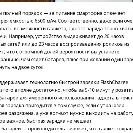
тим полный порядок — за питание смартфона отвечает
рея ёмкостью 6500 мАч. Соответственно, даже если оч
вать возможности гаджета, одного заряда точно хвати
очи. Например, устройство выдерживает до 20 часов
х сетей или до 23 часов воспроизведения роликов из
ит, что с огромной долей вероятности вы устанете
раньше, чем сядет батарея, плюс при желании один зар
уть на двое суток.
ддерживает технологию быстрой зарядки FlashCharge
того вполне достаточно, чтобы за 5-10 минут у розетк
батареи для умеренного использования гаджета в тече
я зарядка пригодится в том случае, если с утра юзер
рея разряжена, а уже вот-вот нужно выходить на работ
амое важное, быстрая зарядка не мешает
 батареи — производитель заявляет, что гаджет сохра