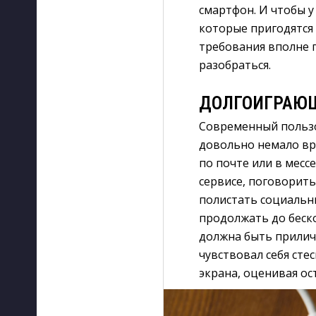
смартфон. И чтобы у
которые пригодятся 
требования вполне п
разобраться.
ДОЛГОИГРАЮЩА
Современный пользов
довольно немало вр
по почте или в мес
сервисе, поговорить
полистать социальн
продолжать до беско
должна быть прилич
чувствовал себя сте
экрана, оценивая о