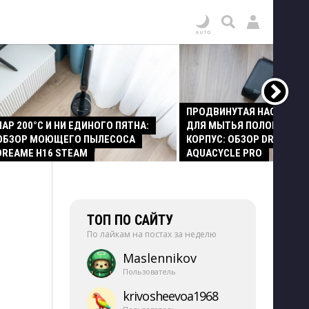
ПРОДВИНУТАЯ НАСАДКА
ПАР 200°C И НИ ЕДИНОГО ПЯТНА:
ДЛЯ МЫТЬЯ ПОЛОВ И СТ
ОБЗОР МОЮЩЕГО ПЫЛЕСОСА
КОРПУС: ОБЗОР DREAME Z
DREAME H16 STEAM
AQUACYCLE PRO
ТОП ПО САЙТУ
По лайкам на постах за неделю
Maslennikov
Пользователь
krivosheevoa1968