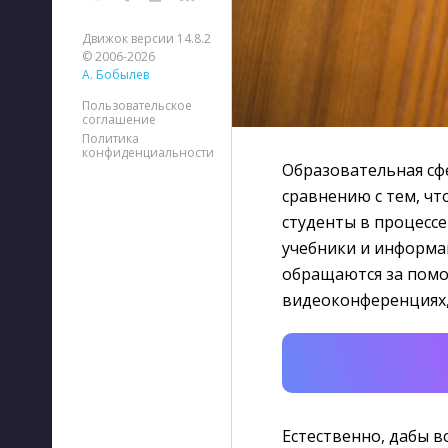
Движок версии 14.8.2
© 2006-2026
А. Бобылев
Пользовательское
соглашение
Политика
конфиденциальности
Образовательная сф
сравнению с тем, чт
студенты в процессе
учебники и информа
обращаются за помо
видеоконференциях, 
Естественно, дабы в