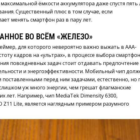
 максимальной ёмкости аккумулятора даже спустя пять 
ания. Существенный плюс в том случае, если
ает менять смартфон раз в пару лет.
АННОЕ ВО ВСЁМ «ЖЕЛЕЗО»
геймер, для которого невероятно важно выжать в ААА-
тоту кадров на «ультрах», в процессе выбора смартфо
ения повседневных задач стоит отдавать предпочтение
ельности и энергоэффективности. Мобильный чип долж
и поставленными перед ним задачами, естественно, но 
слишком уж много энергии, чем грешат флагманские
х лет. Например, чип MediaTek Dimensity 6300,
 Z11 Lite, является наглядным примером разумного