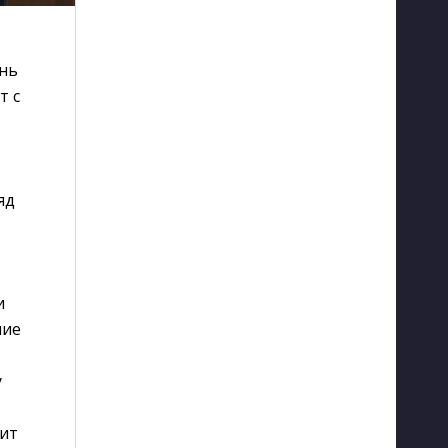
ень
т с
яд
и
ние
у
нит