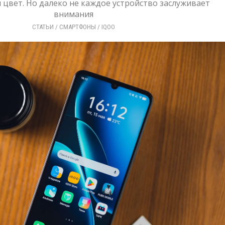
и цвет. Но далеко не каждое устройство заслуживает
внимания
СТАТЬИ
/ 
СМАРТФОНЫ
/ 
IQOO