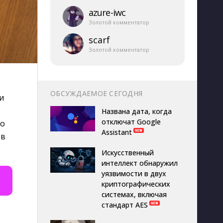
azure-​iwc
Золотой комментатор
scarf
Золотой комментатор
ОБСУЖДАЕМОЕ СЕГОДНЯ
и
Названа дата, когда
отключат Google
но
Assistant
 в
Искусственный
интеллект обнаружил
уязвимости в двух
криптографических
системах, включая
стандарт AES