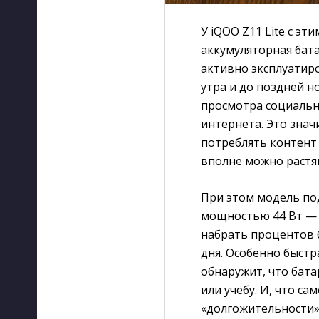
У iQOO Z11 Lite с э
аккумуляторная бата
активно эксплуатиро
утра и до поздней н
просмотра социальны
интернета. Это знач
потреблять контент 
вполне можно растян
При этом модель по
мощностью 44 Вт — э
набрать процентов 
дня. Особенно быстра
обнаружит, что бата
или учёбу. И, что с
«долгожительности»