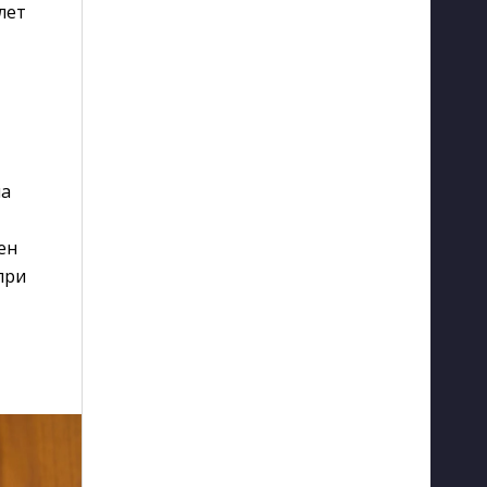
лет
на
ен
при