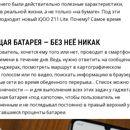
 него были действительно полезные характеристики,
в реальной жизни, а не только «на бумаге». Под эти
одходит новый iQOO Z11 Lite. Почему? Самое время
Я БАТАРЕЯ — БЕЗ НЕЁ НИКАК
атель, хочется ему того или нет, проводит в смартфо
емени в течение дня. Ведь нужно ответить на сообщен
сенджерах, посмотреть маршрут в картографическом
 голосом или по видео, поискать информацию в браузе
ые сети во время обеденного перерыва… Список можно
нечности — и для выполнения всех этих задач у гаджет
ная батарея «под капотом», чтобы пользователь не
снённым и не поглядывал постоянно в правый верхний у
ставшиеся проценты батареи.