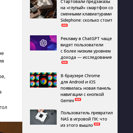
Стартовали предзаказы
на «глупый» смартфон со
сменными клавиатурами
Sidephone: сколько стоит
Рекламу в ChatGPT чаще
видят пользователи
с более низким уровнем
не
дохода — исследование
ия
В браузере Chrome
ре,
для Android и iOS
появилась новая панель
а
навигации с кнопкой
Gemini
гол
Пользователь превратил
NAS в игровой ПК: что
из этого вышло