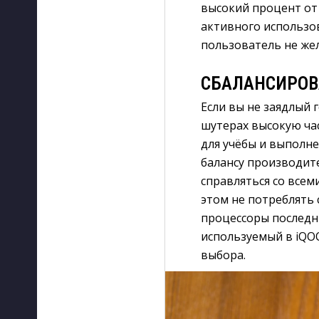
высокий процент от
активного использов
пользователь не жел
СБАЛАНСИРОВ
Если вы не заядлый 
шутерах высокую час
для учёбы и выполн
балансу производит
справляться со всем
этом не потреблять 
процессоры последни
используемый в iQOO
выбора.