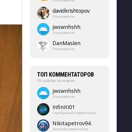
Пользователь
davidkrishtopov
Пользователь
jwswnhshh
Пользователь
DanMaslen
Пользователь
ТОП КОММЕНТАТОРОВ
По лайкам за неделю
jwswnhshh
Пользователь
Infiniti01
Серебряный комментатор
Nikitapetrov94
Золотой комментатор