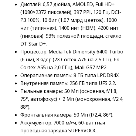
Дисплей
:
6,57 дюйма, AMOLED, Full HD+ 
(1080×2372 пикселей), 397 PPI, 120 Гц, DCI-
P3 100%, 10 бит (1,07 млрд цветов), 1000
нит (типичная), 1400 нит (HBM), 4200 нит
(пиковая), 93% полезной площади, стекло
DT Star D+.
Процессор
:
MediaTek Dimensity 6400 Turbo 
(6 нм), 8 ядер (2× Cortex-A76 на 2,5 ГГц, 6×
Cortex-A55 на 2,0 ГГц), Mali-G57 MP2.
Оперативная память
:
8 ГБ типа LPDDR4X.
Внутренняя память
:
256 ГБ типа UFS 2.2.
Тыльные камеры
:
50 Мп (основная, f/1.8, 
75°, автофокус) + 2 Мп (монохромная, f/2.4,
88°).
Фронтальная камера
:
50 Мп (f/2.4, 86°).
Аккумулятор
:
7000 мА·ч, 60-ваттная 
проводная зарядка SUPERVOOC.