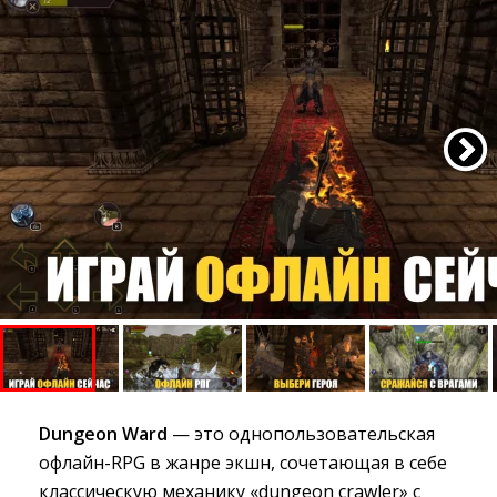
Dungeon Ward
— это однопользовательская 
офлайн-RPG в жанре экшн, сочетающая в себе
классическую механику «dungeon crawler» с