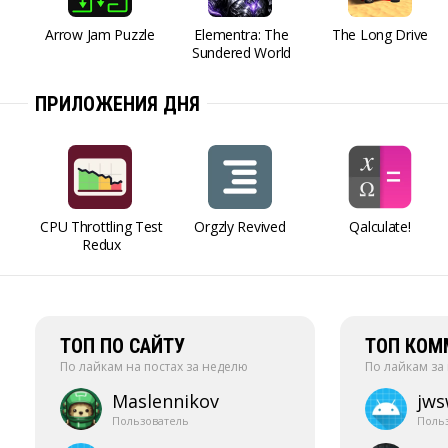
Arrow Jam Puzzle
Elementra: The
The Long Drive
Sundered World
ПРИЛОЖЕНИЯ ДНЯ
CPU Throttling Test
Orgzly Revived
Qalculate!
Redux
ТОП ПО САЙТУ
ТОП КОМ
По лайкам на постах за неделю
По лайкам за
Maslennikov
jw
Пользователь
Поль