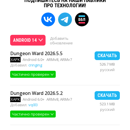
ПОДПИШИТЕСЬ НА НАШИ ПАБЛИКИ
ПРО ТЕХНОЛОГИИ!
Добавить
ANDROID 14
обновление
Dungeon Ward 2026.5.5
СКАЧАТЬ
XAPK
Android 6.0+
ARMv8, ARMv7
526.7 MB
Добавил:
cringing
русский
Частично проверен
Dungeon Ward 2026.5.2
СКАЧАТЬ
XAPK
Android 6.0+
ARMv8, ARMv7
523.1 MB
Добавил:
vq0l3
русский
Частично проверен