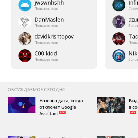
jwswnhshh
Infi
Пользователь
Сере
DanMaslen
azur
Пользователь
Золо
davidkrishtopov
Taq
Пользователь
Поль
C00lkidd
Nik
Пользователь
Золо
ОБСУЖДАЕМОЕ СЕГОДНЯ
Названа дата, когда
Выд
отключат Google
в с
Assistant