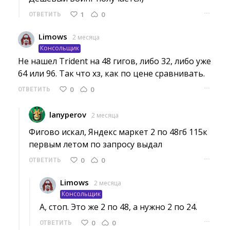
···
1
0
ОТВЕТИТЬ
Limows
2 месяца
Консольщик
Не нашел Trident на 48 гигов, либо 32, либо уже 
64 или 96. Так что хз, как по цене сравнивать.
···
0
0
ОТВЕТИТЬ
lanyperov
2 месяца
Фигово искал, Яндекс маркет 2 по 48гб 115к 
первым летом по запросу выдал
···
0
0
ОТВЕТИТЬ
Limows
2 месяца
Консольщик
А, стоп. Это же 2 по 48, а нужно 2 по 24. 
···
0
0
ОТВЕТИТЬ