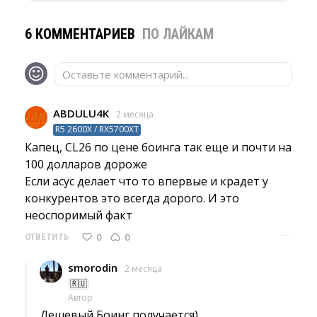
6 КОММЕНТАРИЕВ
ПО ЛАЙКАМ
Оставьте комментарий...
ABDULU4K
2 месяца
R5 2600X / RX5700XT
Капец, CL26 по цене боинга так еще и почти на 
100 долларов дороже
Если асус делает что то впервые и крадет у 
конкурентов это всегда дорого. И это
неоспоримый факт
···
0
0
ОТВЕТИТЬ
smorodin
2 месяца
🇷🇺
Автор
Дешевый Боинг получается) 