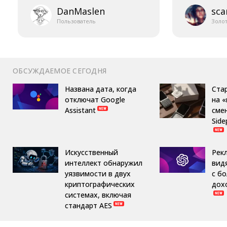
DanMaslen
sca
Пользователь
Золо
ОБСУЖДАЕМОЕ СЕГОДНЯ
Названа дата, когда
Ста
отключат Google
на 
Assistant
сме
Side
Искусственный
Рек
интеллект обнаружил
вид
уязвимости в двух
с б
криптографических
дох
системах, включая
стандарт AES