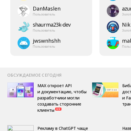
DanMaslen
azur
Пользователь
Золо
shaurma23k-​dev
Nik
Пользователь
Золо
jwswnhshh
mak
Пользователь
Поль
ОБСУЖДАЕМОЕ СЕГОДНЯ
MAX откроет API
Библ
и документацию, чтобы
дост
разработчики могли
и F
создавать сторонние
тра
клиенты
Рекламу в ChatGPT чаще
Назв