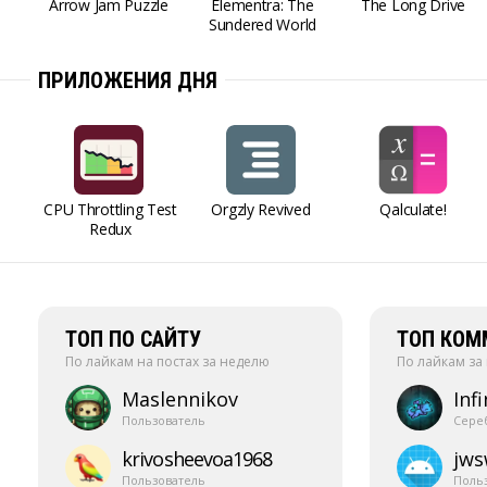
Arrow Jam Puzzle
Elementra: The
The Long Drive
Sundered World
ПРИЛОЖЕНИЯ ДНЯ
CPU Throttling Test
Orgzly Revived
Qalculate!
Redux
ТОП ПО САЙТУ
ТОП КОМ
По лайкам на постах за неделю
По лайкам за
Maslennikov
Infi
Пользователь
Сере
krivosheevoa1968
jw
Пользователь
Поль