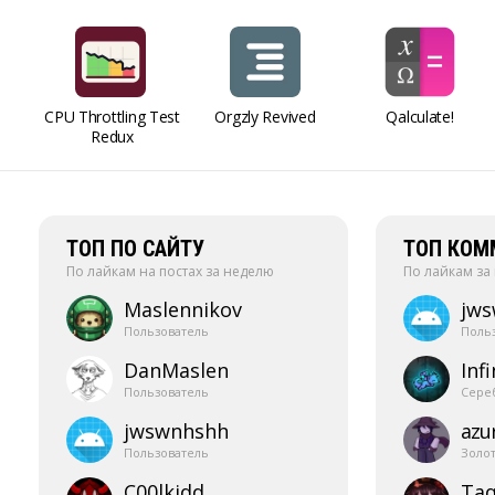
CPU Throttling Test
Orgzly Revived
Qalculate!
Redux
ТОП ПО САЙТУ
ТОП КОМ
По лайкам на постах за неделю
По лайкам за
Maslennikov
jw
Пользователь
Поль
DanMaslen
Infi
Пользователь
Сере
jwswnhshh
azur
Пользователь
Золо
C00lkidd
Taq