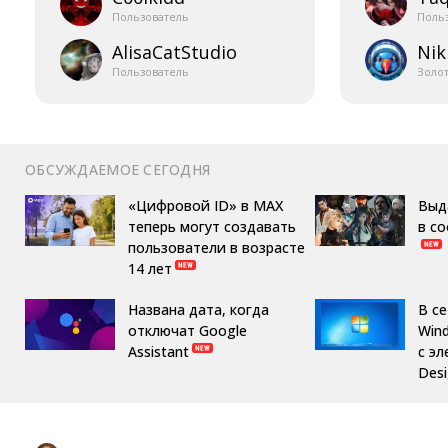
Пользователь
Поль
AlisaCatStudio
Nik
Пользователь
Золо
ОБСУЖДАЕМОЕ СЕГОДНЯ
«Цифровой ID» в MAX
Выд
теперь могут создавать
в с
пользователи в возрасте
14 лет
Названа дата, когда
В с
отключат Google
Win
Assistant
с эл
Des