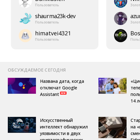
Пользователь
Золо
shaurma23k-​dev
azur
Пользователь
Золо
himatvei4321
Bos
Пользователь
Поль
ОБСУЖДАЕМОЕ СЕГОДНЯ
Названа дата, когда
«Ци
отключат Google
теп
Assistant
пол
14 л
Искусственный
Ста
интеллект обнаружил
на 
уязвимости в двух
сме
криптографических
Side