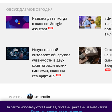
ОБСУЖДАЕМОЕ СЕГОДНЯ
Названа дата, когда
«Ци
отключат Google
теп
Assistant
пол
14 л
Искусственный
Ста
интеллект обнаружил
на 
уязвимости в двух
сме
криптографических
Side
системах, включая
стандарт AES
smorodin
РОССИЯ
MAX откроет API и документацию, чтобы
На сайте используются Cookies, системы рекламы и аналитики.
разработчики могли создавать
Политика конфиденциальности