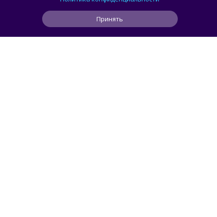
сторонние клиенты
Принять
2
0
1
5 ч
ЧИТАТЬ ДАЛЕЕ
smorodin
ИИ
Пользователь попросил Claude Opus 5
сделать резервную копию данных, но ИИ