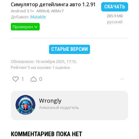
Симулятор детейлинга авто 1.2.91
СКАЧАТЬ
Android 5.1+
ARMv8, ARMv7
285.9 MB
Добавил:
Mutable
русский
Проверен
СТАРЫЕ ВЕРСИИ
Обновлено:
16 ноября 2025, 17:15
.
Рейтинг 5 на основе 1 оценки.
1
0
···
Wrongly
Алмазный издатель
КОММЕНТАРИЕВ ПОКА НЕТ