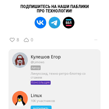
ПОДПИШИТЕСЬ НА НАШИ ПАБЛИКИ
ПРО ТЕХНОЛОГИИ!
8
0
···
Кулешов Егор
@Limows
Автор
Линуксоид, техно-ретро-блоггер со
стажем
Консольщик
Linux
10K участников