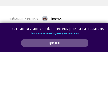
Limows
ГЕЙМИНГ
/ 
РЕТРО
Коллекционеры, готовьте кошельки: Taito
На сайте используются Cookies, системы рекламы и аналитики.
и Famitsu анонсировали трансляцию
Политика конфиденциальности
о расширении библиотеки аркадной Egret
Принять
II Mini