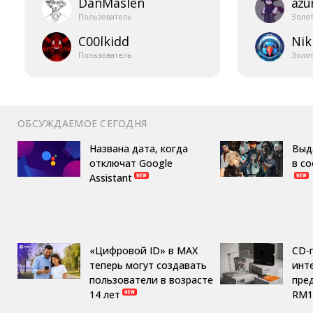
DanMaslen
azur
Пользователь
Золо
C00lkidd
Nik
Пользователь
Золо
ОБСУЖДАЕМОЕ СЕГОДНЯ
Названа дата, когда
Выд
отключат Google
в с
Assistant
«Цифровой ID» в MAX
CD-
теперь могут создавать
инте
пользователи в возрасте
пре
14 лет
RM1