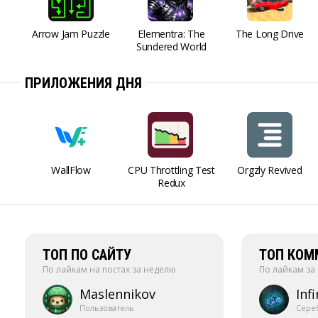
Arrow Jam Puzzle
Elementra: The
The Long Drive
Sundered World
ПРИЛОЖЕНИЯ ДНЯ
WallFlow
CPU Throttling Test
Orgzly Revived
Redux
ТОП ПО САЙТУ
ТОП КОМ
По лайкам на постах за неделю
По лайкам за
Maslennikov
Infi
Пользователь
Сере