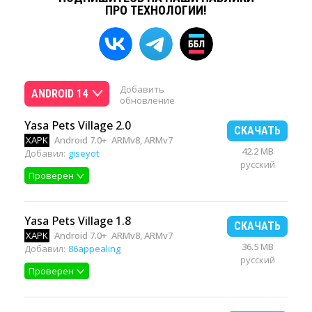
ПРО ТЕХНОЛОГИИ!
Добавить
ANDROID 14
обновление
Yasa Pets Village 2.0
СКАЧАТЬ
XAPK
Android 7.0+
ARMv8, ARMv7
42.2 MB
Добавил:
giseyot
русский
Проверен
Yasa Pets Village 1.8
СКАЧАТЬ
XAPK
Android 7.0+
ARMv8, ARMv7
36.5 MB
Добавил:
86appealing
русский
Проверен