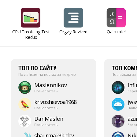
CPU Throttling Test
Orgzly Revived
Qalculate!
Redux
ТОП ПО САЙТУ
ТОП КОМ
По лайкам на постах за неделю
По лайкам за
Maslennikov
Infi
Пользователь
Сере
krivosheevoa1968
jw
Пользователь
Поль
DanMaslen
azur
Пользователь
Золо
shaurma23k-​dev
Nik