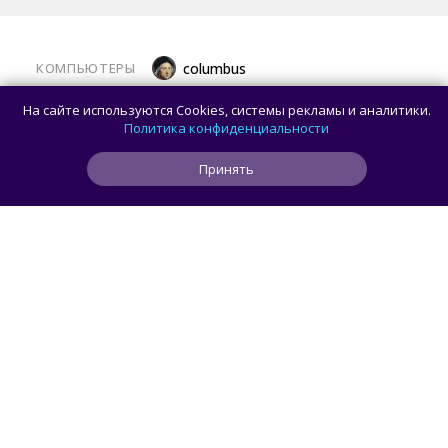
КОМПЬЮТЕРЫ
columbus
Какой ПК собрать в августе 2026 года:
На сайте используются Cookies, системы рекламы и аналитики.
лучшие игровые сборки от 59 100 рублей
Политика конфиденциальности
Принять