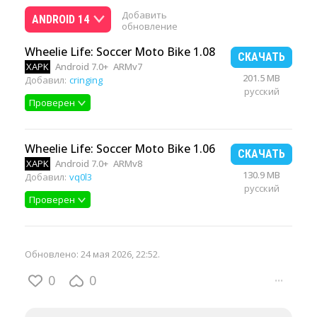
Добавить
ANDROID 14
обновление
Wheelie Life: Soccer Moto Bike 1.08
СКАЧАТЬ
XAPK
Android 7.0+
ARMv7
201.5 MB
Добавил:
cringing
русский
Проверен
Wheelie Life: Soccer Moto Bike 1.06
СКАЧАТЬ
XAPK
Android 7.0+
ARMv8
130.9 MB
Добавил:
vq0l3
русский
Проверен
Обновлено:
24 мая 2026, 22:52
.
0
0
···