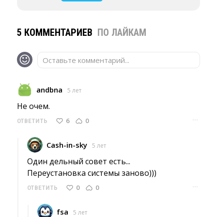
5 КОММЕНТАРИЕВ
ПО ЛАЙКАМ
Оставьте комментарий...
andbna
5 лет
Не очем. 
···
6
0
ОТВЕТИТЬ
Cash-in-sky
5 лет
Один дельный совет есть...
Переустановка системы заново))) 
···
0
0
ОТВЕТИТЬ
fsa
5 лет