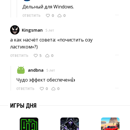
Дельный для Windows. 
···
0
0
ОТВЕТИТЬ
Kingsman
5 лет
а как насчёт совета: «почистить озу 
ластиком»?)
···
5
0
ОТВЕТИТЬ
andbna
5 лет
Чудо эффект обеспечен👍 
···
0
0
ОТВЕТИТЬ
ИГРЫ ДНЯ