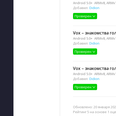
Android 5.0+
ARMv8, ARMv7
Добавил:
Didion
Проверен
Vox – знакомства гол
Android 5.0+
ARMv8, ARMv7
Добавил:
Didion
Проверен
Vox – знакомства гол
Android 5.0+
ARMv8, ARMv7
Добавил:
Didion
Проверен
Обновлено:
20 января 202
Рейтинг 5 на основе 1 оц