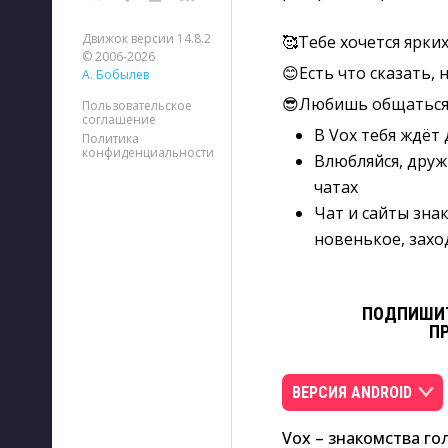
Движок версии 14.8.2
🥰Тебе хочется ярки
© 2006-2026
😊Есть что сказать, 
А. Бобылев
😎Любишь общаться,
Пользовательское
соглашение
В Vox тебя ждёт
Политика
конфиденциальности
Влюбляйся, друж
чатах
Чат и сайты зна
новенькое, заход
ПОДПИШИТ
П
ВЕРСИЯ ANDROID
Vox – знакомства гол