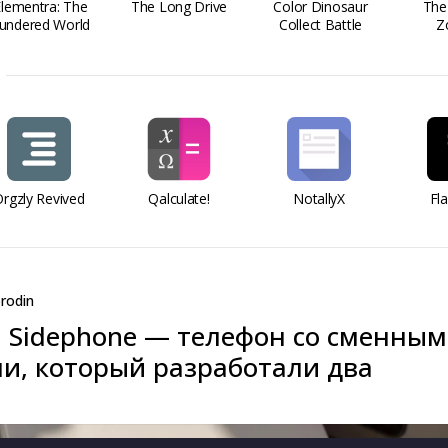
Elementra: The
The Long Drive
Color Dinosaur
The
undered World
Collect Battle
Z
rgzly Revived
Qalculate!
NotallyX
Fl
rodin
 Sidephone — телефон со сменны
и, который разработали два