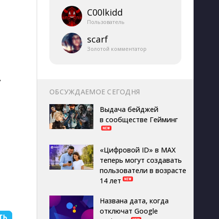
C00lkidd
Пользователь
scarf
Золотой комментатор
в
ОБСУЖДАЕМОЕ СЕГОДНЯ
Выдача бейджей
в сообществе Гейминг
«Цифровой ID» в MAX
теперь могут создавать
пользователи в возрасте
14 лет
Названа дата, когда
отключат Google
ТЬ