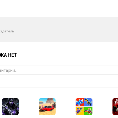
издатель
КА НЕТ
нтарий...