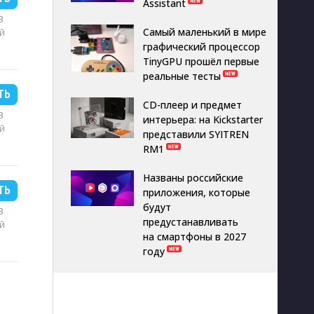
Assistant
B
Самый маленький в мире
й
графический процессор
TinyGPU прошёл первые
реальные тесты
ТЬ
CD-плеер и предмет
B
интерьера: на Kickstarter
й
представили SYITREN
RM1
Названы российские
ТЬ
приложения, которые
будут
B
предустанавливать
й
на смартфоны в 2027
году