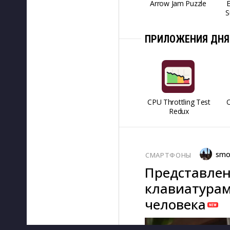
Arrow Jam Puzzle
S
ПРИЛОЖЕНИЯ ДНЯ
CPU Throttling Test
O
Redux
smo
СМАРТФОНЫ
Представлен
клавиатурам
человека