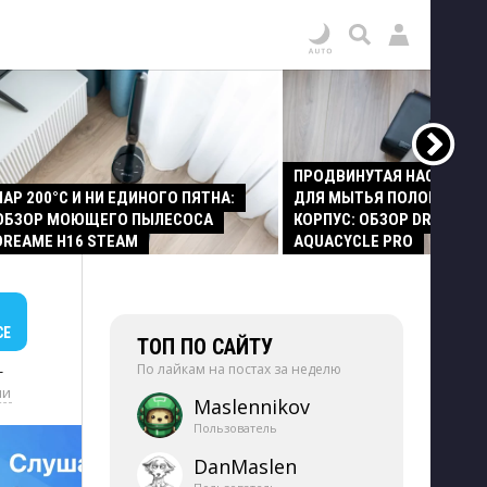
ПРОДВИНУТАЯ НАСАДКА
ПАР 200°C И НИ ЕДИНОГО ПЯТНА:
ДЛЯ МЫТЬЯ ПОЛОВ И СТ
ОБЗОР МОЮЩЕГО ПЫЛЕСОСА
КОРПУС: ОБЗОР DREAME Z
DREAME H16 STEAM
AQUACYCLE PRO
СЕ
ТОП ПО САЙТУ
По лайкам на постах за неделю
+
ии
Maslennikov
Пользователь
DanMaslen