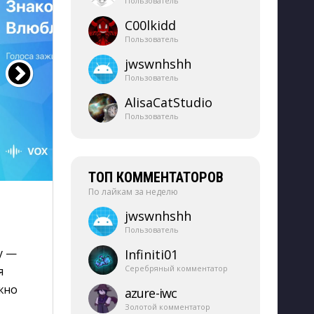
Пользователь
C00lkidd
Пользователь
jwswnhshh
Пользователь
AlisaCatStudio
Пользователь
ТОП КОММЕНТАТОРОВ
По лайкам за неделю
jwswnhshh
Пользователь
 — 
Infiniti01
Серебряный комментатор
я
жно
azure-​iwc
Золотой комментатор