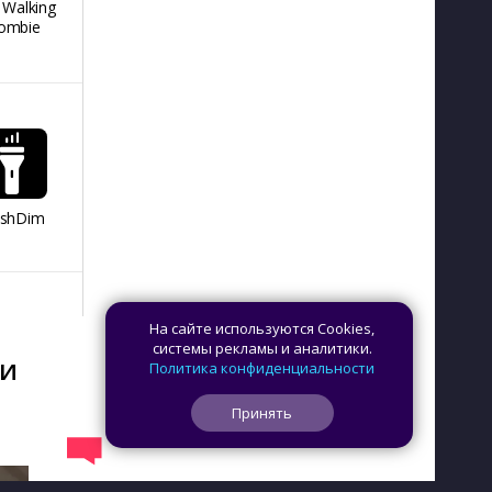
 Walking
REMATCH HOCKEY
Я голубь
People H
ombie
26
Playgro
ashDim
Day Counter –
App Lock
Dazzify Fi
Cчетчик дней
На сайте используются Cookies,
системы рекламы и аналитики.
ми
Политика конфиденциальности
Принять