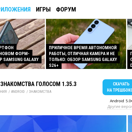
РИЛОЖЕНИЯ
ИГРЫ
ФОРУМ
АРТФОН
ПРИЛИЧНОЕ ВРЕМЯ АВТОНОМНОЙ
 НОВОМ ФОРМ-
РАБОТЫ, ОТЛИЧНАЯ КАМЕРА И НЕ
Р SAMSUNG GALAXY
ТОЛЬКО: ОБЗОР SAMSUNG GALAXY
S26+
 ЗНАКОМСТВА ГОЛОСОМ 1.35.3
СКАЧАТЬ
НА ТРЕШБОК
НИЯ
/ 
ANDROID
/ 
ЗНАКОМСТВА
Android
5.0
Другие верс