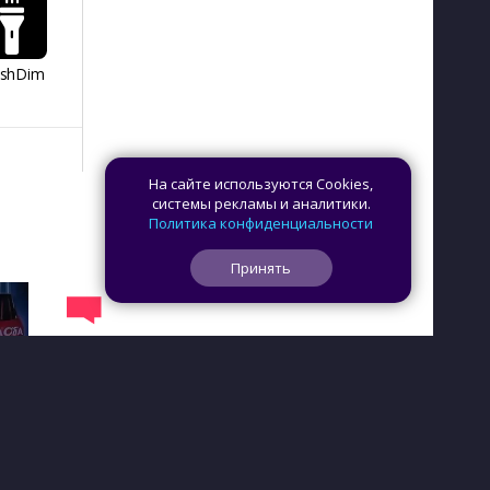
ashDim
Day Counter –
App Lock
Dazzify Fi
Cчетчик дней
На сайте используются Cookies,
системы рекламы и аналитики.
Политика конфиденциальности
Принять