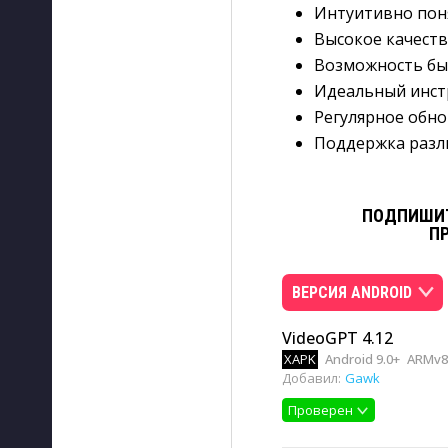
Интуитивно пон
Высокое качеств
Возможность бы
Идеальный инст
Регулярное обно
Поддержка разл
ПОДПИШИТ
П
ВЕРСИЯ ANDROID
VideoGPT 4.12
XAPK
Android 9.0+
ARMv8,
Добавил:
Gawk
Проверен