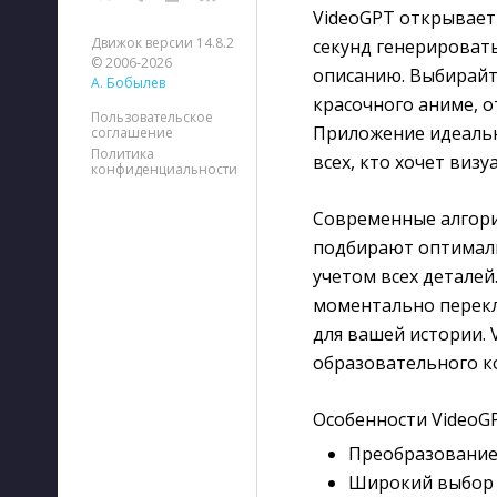
VideoGPT открывает 
Движок версии 14.8.2
секунд генерироват
© 2006-2026
описанию. Выбирайт
А. Бобылев
красочного аниме, 
Пользовательское
Приложение идеальн
соглашение
Политика
всех, кто хочет виз
конфиденциальности
Современные алгори
подбирают оптимал
учетом всех деталей
моментально перекл
для вашей истории. 
образовательного ко
Особенности VideoGP
Преобразование 
Широкий выбор с