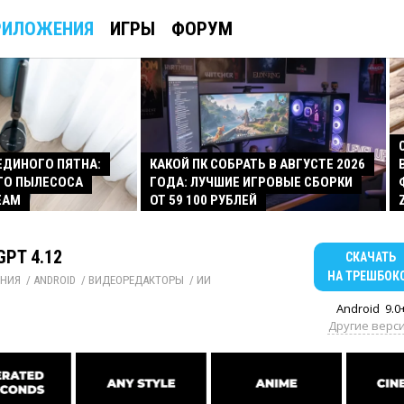
РИЛОЖЕНИЯ
ИГРЫ
ФОРУМ
 ЕДИНОГО ПЯТНА:
КАКОЙ ПК СОБРАТЬ В АВГУСТЕ 2026
ГО ПЫЛЕСОСА
ГОДА: ЛУЧШИЕ ИГРОВЫЕ СБОРКИ
EAM
ОТ 59 100 РУБЛЕЙ
GPT 4.12
СКАЧАТЬ
НА ТРЕШБОК
НИЯ
/ 
ANDROID
/ 
ВИДЕОРЕДАКТОРЫ
/ 
ИИ
Android
9.0
Другие верс