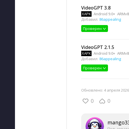
VideoGPT 3.8
XAPK
Android 9.0+
ARMv8
Добавил:
86appealing
Проверен
VideoGPT 2.1.5
XAPK
Android 9.0+
ARMv8,
Добавил:
86appealing
Проверен
Обновлено:
4 апреля 2026,
0
0
mango3
Пользоват