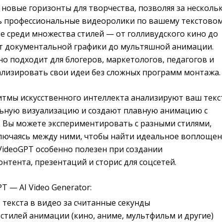
новые горизонты для творчества, позволяя за несколь
ь профессиональные видеоролики по вашему текстово
е среди множества стилей — от голливудского кино до
от документальной графики до мультяшной анимации.
о подходит для блогеров, маркетологов, педагогов и
уализировать свои идеи без сложных программ монтажа.
тмы искусственного интеллекта анализируют ваш текс
ьную визуализацию и создают плавную анимацию с
. Вы можете экспериментировать с разными стилями,
ючаясь между ними, чтобы найти идеальное воплоще
VideoGPT особенно полезен при создании
нтента, презентаций и сторис для соцсетей.
T — AI Video Generator:
текста в видео за считанные секунды
тилей анимации (кино, аниме, мультфильм и другие)