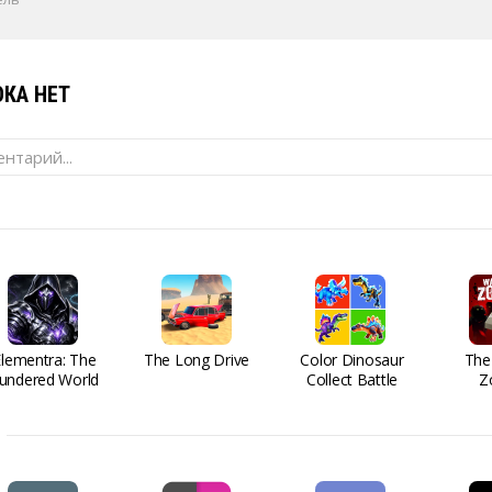
КА НЕТ
нтарий...
Elementra: The
The Long Drive
Color Dinosaur
The
undered World
Collect Battle
Z