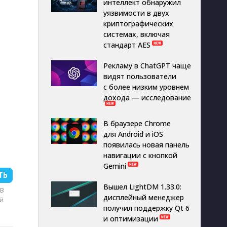
интеллект обнаружил
уязвимости в двух
криптографических
системах, включая
стандарт AES
Рекламу в ChatGPT чаще
видят пользователи
с более низким уровнем
дохода — исследование
В браузере Chrome
для Android и iOS
появилась новая панель
навигации с кнопкой
Gemini
ТЬ
Вышел LightDM 1.33.0:
MB
дисплейный менеджер
й
получил поддержку Qt 6
и оптимизации