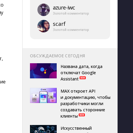
ко
azure-​iwc
му
Золотой комментатор
scarf
Золотой комментатор
ОБСУЖДАЕМОЕ СЕГОДНЯ
т,
Названа дата, когда
отключат Google
Assistant
ние
MAX откроет API
и документацию, чтобы
разработчики могли
создавать сторонние
клиенты
Искусственный