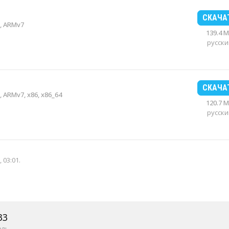
СКАЧА
, ARMv7
139.4 
русски
СКАЧА
 ARMv7, x86, x86_64
120.7 
русски
 03:01
.
33
ель