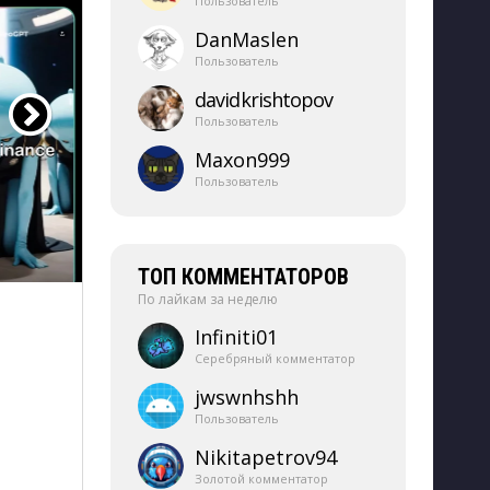
Пользователь
DanMaslen
Пользователь
davidkrishtopov
Пользователь
Maxon999
Пользователь
ТОП КОММЕНТАТОРОВ
По лайкам за неделю
Infiniti01
Серебряный комментатор
jwswnhshh
Пользователь
Nikitapetrov94
Золотой комментатор