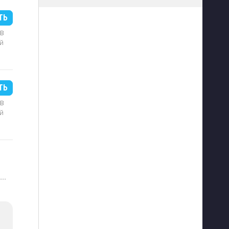
ТЬ
MB
й
ТЬ
MB
й
···