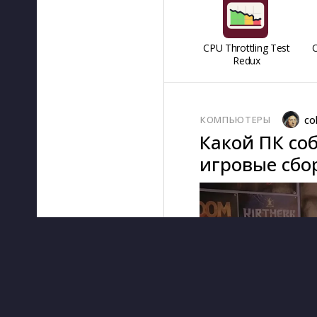
CPU Throttling Test
O
Redux
КОМПЬЮТЕРЫ
co
Какой ПК соб
игровые сбор