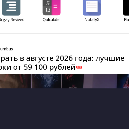
rgzly Revived
Qalculate!
NotallyX
Fl
lumbus
рать в августе 2026 года: лучшие
ки от 59 100 рублей