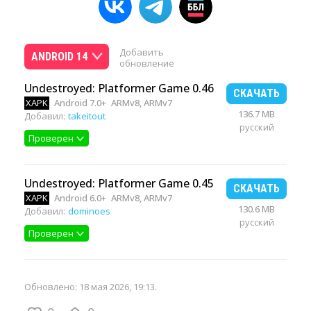
Добавить
ANDROID 14
обновление
Undestroyed: Platformer Game 0.46
СКАЧАТЬ
XAPK
Android 7.0+
ARMv8, ARMv7
136.7 MB
Добавил:
takeitout
русский
Проверен
Undestroyed: Platformer Game 0.45
СКАЧАТЬ
XAPK
Android 6.0+
ARMv8, ARMv7
130.6 MB
Добавил:
dominoes
русский
Проверен
Обновлено:
18 мая 2026, 19:13
.