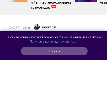
и Famitsu анонсировали
Assi
трансляцию
smorodin
СМАРТФОНЫ
Появились реальные фотографии
На сайте используются Cookies, системы рекламы и аналитики.
смартфона Hisense A10 со съёмным
Политика конфиденциальности
дисплеем
Принять