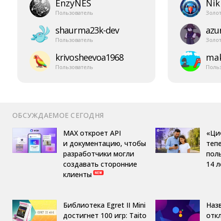
EnzyNES
Nik
Пользователь
Золо
shaurma23k-​dev
azur
Пользователь
Золо
krivosheevoa1968
mak
Пользователь
Поль
ОБСУЖДАЕМОЕ СЕГОДНЯ
MAX откроет API
«Ци
и документацию, чтобы
теп
разработчики могли
пол
создавать сторонние
14 л
клиенты
Библиотека Egret II Mini
Назв
достигнет 100 игр: Taito
отк