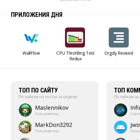
ПРИЛОЖЕНИЯ ДНЯ
WallFlow
CPU Throttling Test
Orgzly Revived
Redux
ТОП ПО САЙТУ
ТОП КОМ
По лайкам на постах за неделю
По лайкам за
Maslennikov
Infi
Пользователь
Сере
MarkDon3292
jw
Пользователь
Поль