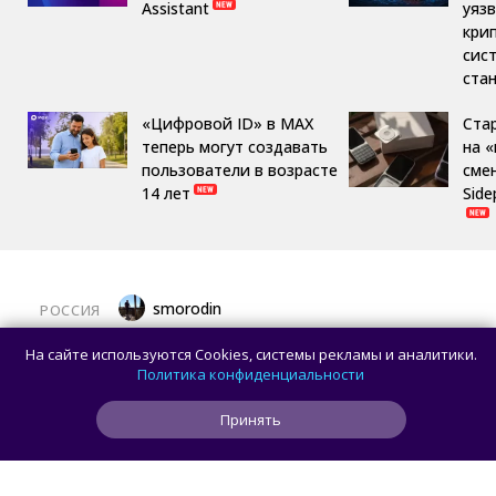
Assistant
уяз
кри
сис
ста
«Цифровой ID» в MAX
Ста
теперь могут создавать
на 
пользователи в возрасте
сме
14 лет
Side
smorodin
РОССИЯ
MAX откроет API и документацию, чтобы
На сайте используются Cookies, системы рекламы и аналитики.
разработчики могли создавать
Политика конфиденциальности
сторонние клиенты
Принять