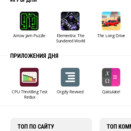
Arrow Jam Puzzle
Elementra: The
The Long Drive
Sundered World
ПРИЛОЖЕНИЯ ДНЯ
CPU Throttling Test
Orgzly Revived
Qalculate!
Redux
ТОП ПО САЙТУ
ТОП КОМ