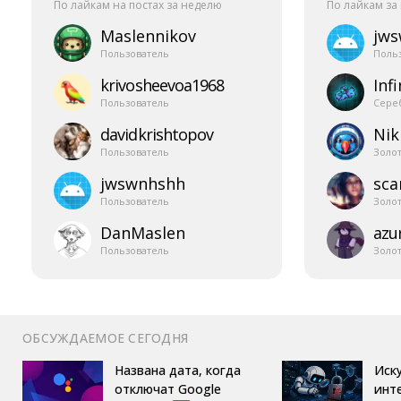
По лайкам на постах за неделю
По лайкам за
Maslennikov
jw
Пользователь
Поль
krivosheevoa1968
Infi
Пользователь
Сере
davidkrishtopov
Nik
Пользователь
Золо
jwswnhshh
sca
Пользователь
Золо
DanMaslen
azur
Пользователь
Золо
ОБСУЖДАЕМОЕ СЕГОДНЯ
Названа дата, когда
Иск
отключат Google
инт