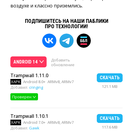
воздухе и классно приземлись.
ПОДПИШИТЕСЬ НА НАШИ ПАБЛИКИ
ПРО ТЕХНОЛОГИИ!
Добавить
ANDROID 14
обновление
Trampwall 1.11.0
СКАЧАТЬ
XAPK
Android 8.0+
ARMv8, ARMv7
121.1 MB
Добавил:
cringing
Проверен
Trampwall 1.10.1
СКАЧАТЬ
XAPK
Android 7.0+
ARMv8, ARMv7
117.6 MB
Добавил:
Gawk