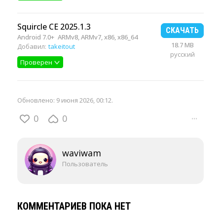
Squircle CE 2025.1.3
СКАЧАТЬ
Android 7.0+
ARMv8, ARMv7, x86, x86_64
18.7 MB
Добавил:
takeitout
русский
Проверен
Обновлено:
9 июня 2026, 00:12
.
0
0
···
waviwam
Пользователь
КОММЕНТАРИЕВ ПОКА НЕТ