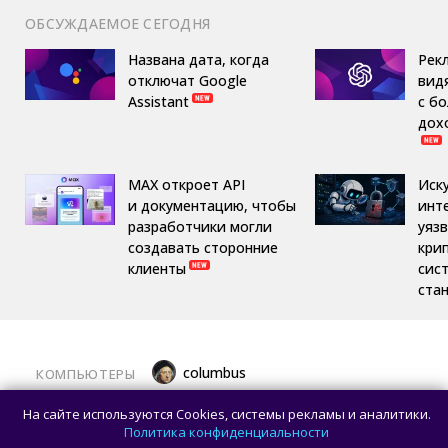
ОБСУЖДАЕМОЕ СЕГОДНЯ
Названа дата, когда
Рек
отключат Google
вид
Assistant
с б
дох
MAX откроет API
Иск
и документацию, чтобы
инт
разработчики могли
уяз
создавать сторонние
кри
клиенты
сис
ста
columbus
КОМПЬЮТЕРЫ
Какой ПК собрать в августе 2026 года:
На сайте используются Cookies, системы рекламы и аналитики.
лучшие игровые сборки от 59 100 рублей
Политика конфиденциальности