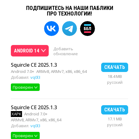
ПОДПИШИТЕСЬ НА НАШИ ПАБЛИКИ
ПРО ТЕХНОЛОГИИ!
Добавить
ANDROID 14
обновление
Squircle CE 2025.1.3
СКАЧАТЬ
Android 7.0+
ARMv8, ARMv7, x86, x86_64
18.4 MB
Добавил:
vq0l3
русский
Проверен
Squircle CE 2025.1.3
СКАЧАТЬ
XAPK
Android 7.0+
17.1 MB
ARMv8, ARMv7, x86, x86_64
русский
Добавил:
vq0l3
Проверен