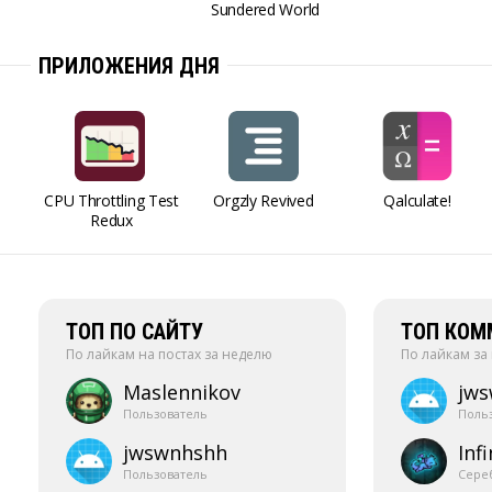
Sundered World
ПРИЛОЖЕНИЯ ДНЯ
CPU Throttling Test
Orgzly Revived
Qalculate!
Redux
ТОП ПО САЙТУ
ТОП КОМ
По лайкам на постах за неделю
По лайкам за
Maslennikov
jw
Пользователь
Поль
jwswnhshh
Infi
Пользователь
Сере