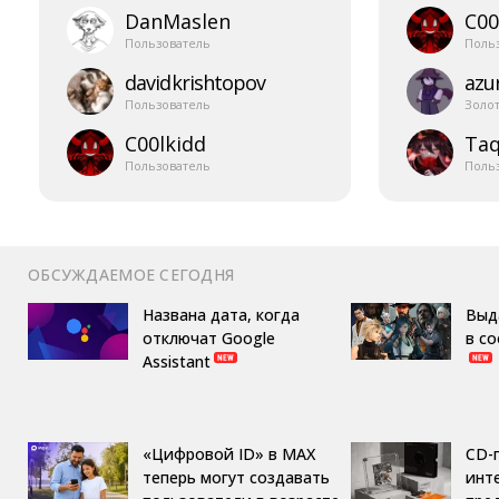
DanMaslen
C00
Пользователь
Поль
davidkrishtopov
azur
Пользователь
Золо
C00lkidd
Taq
Пользователь
Поль
ОБСУЖДАЕМОЕ СЕГОДНЯ
Названа дата, когда
Выд
отключат Google
в с
Assistant
«Цифровой ID» в MAX
CD-
теперь могут создавать
инте