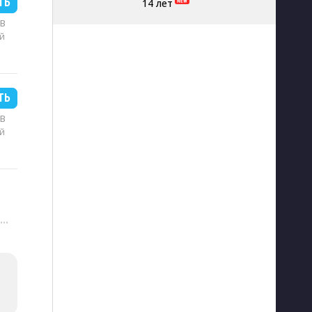
ТЬ
14 лет
MB
й
ТЬ
MB
й
···