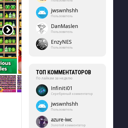
Пользователь
jwswnhshh
Пользователь
DanMaslen
Пользователь
EnzyNES
Пользователь
ТОП КОММЕНТАТОРОВ
По лайкам за неделю
Infiniti01
Серебряный комментатор
jwswnhshh
Пользователь
azure-​iwc
Золотой комментатор