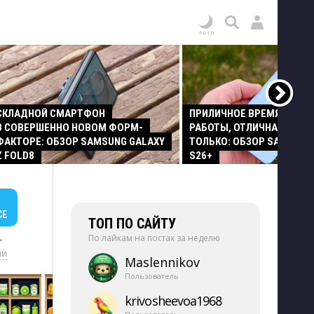
СКЛАДНОЙ СМАРТФОН
ПРИЛИЧНОЕ ВРЕМЯ АВТО
В СОВЕРШЕННО НОВОМ ФОРМ-
РАБОТЫ, ОТЛИЧНАЯ КАМЕР
ФАКТОРЕ: ОБЗОР SAMSUNG GALAXY
ТОЛЬКО: ОБЗОР SAMSUNG
Z FOLD8
S26+
СЕ
ТОП ПО САЙТУ
По лайкам на постах за неделю
+
ии
Maslennikov
Пользователь
krivosheevoa1968