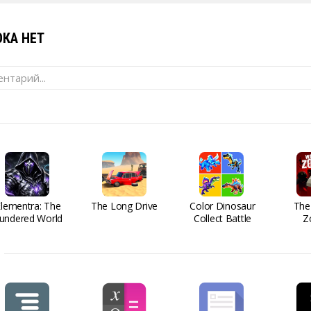
КА НЕТ
нтарий...
Elementra: The
The Long Drive
Color Dinosaur
The
undered World
Collect Battle
Z