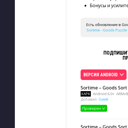
Бонусы и усилит
Есть обновление в Goo
Sortime - Goods Puzzle 
ПОДПИШИТ
П
ВЕРСИЯ ANDROID
Sortime – Goods Sort 
XAPK
Android 6.0+
ARMv8
Добавил:
Gawk
Проверен
Sortime – Goods Sort 