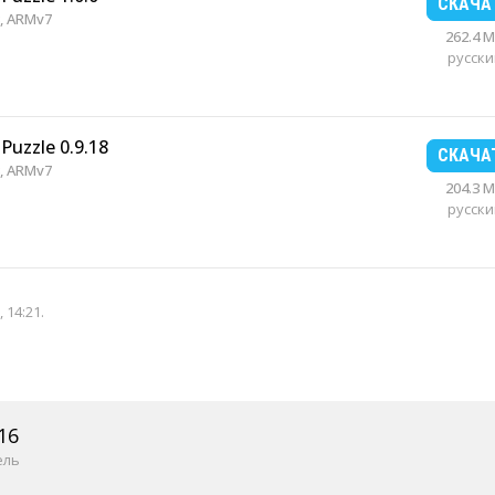
СКАЧА
, ARMv7
262.4 
русски
Puzzle 0.9.18
СКАЧА
, ARMv7
204.3 
русски
 14:21
.
16
ель