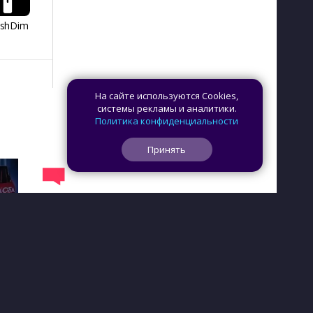
ashDim
Day Counter –
App Lock
Dazzify Fi
Cчетчик дней
На сайте используются Cookies,
системы рекламы и аналитики.
Политика конфиденциальности
Принять