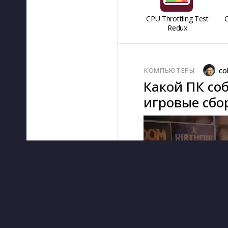
CPU Throttling Test
O
Redux
КОМПЬЮТЕРЫ
co
Какой ПК соб
игровые сбор