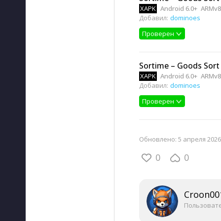
XAPK
Android 6.0+
ARMv8
Добавил:
dominoes
Проверен
Sortime – Goods Sort 
XAPK
Android 6.0+
ARMv8
Добавил:
dominoes
Проверен
Обновлено:
5 апреля 2026,
0
0
Croon00
Пользоват