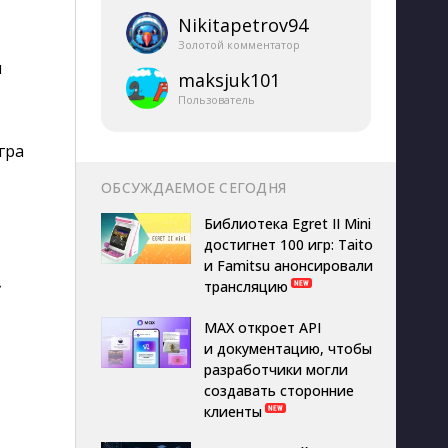
Nikitapetrov94
Золотой комментатор
и
maksjuk101
Пользователь
гра
ОБСУЖДАЕМОЕ СЕГОДНЯ
Библиотека Egret II Mini
достигнет 100 игр: Taito
и Famitsu анонсировали
»
трансляцию
MAX откроет API
и документацию, чтобы
разработчики могли
создавать сторонние
клиенты