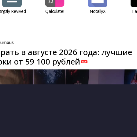
rgzly Revived
Qalculate!
NotallyX
Fl
lumbus
рать в августе 2026 года: лучшие
ки от 59 100 рублей