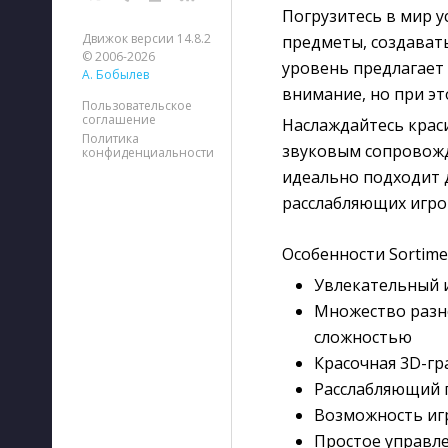
Погрузитесь в мир 
Движок версии 14.8.2
предметы, создават
© 2006-2026
уровень предлагает
А. Бобылев
внимание, но при эт
Пользовательское
соглашение
Наслаждайтесь крас
Политика
звуковым сопровожд
конфиденциальности
идеально подходит д
расслабляющих игро
Особенности Sortime
Увлекательный и
Множество разн
сложностью
Красочная 3D-г
Расслабляющий г
Возможность иг
Простое управле