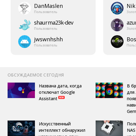
DanMaslen
Nik
Пользователь
Золо
shaurma23k-​dev
azur
Пользователь
Золо
jwswnhshh
Bos
Пользователь
Поль
ОБСУЖДАЕМОЕ СЕГОДНЯ
Названа дата, когда
В б
отключат Google
для 
Assistant
поя
нав
Gemi
Искусственный
Пол
интеллект обнаружил
NAS 