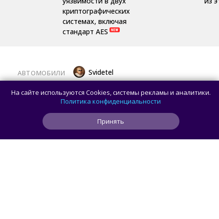
уязвимости в двух
из 
криптографических
системах, включая
стандарт AES
Svidetel
АВТОМОБИЛИ
В России стартовали продажи
На сайте используются Cookies, системы рекламы и аналитики.
гибридного TANK 400 «Техно
Политика конфиденциальности
Премиум» — цены и комплектации
Принять