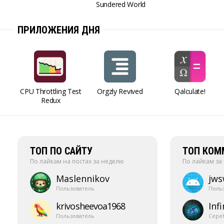
Sundered World
ПРИЛОЖЕНИЯ ДНЯ
CPU Throttling Test
Orgzly Revived
Qalculate!
Redux
ТОП ПО САЙТУ
ТОП КОМ
По лайкам на постах за неделю
По лайкам за
Maslennikov
jw
Пользователь
Поль
krivosheevoa1968
Infi
Пользователь
Сере