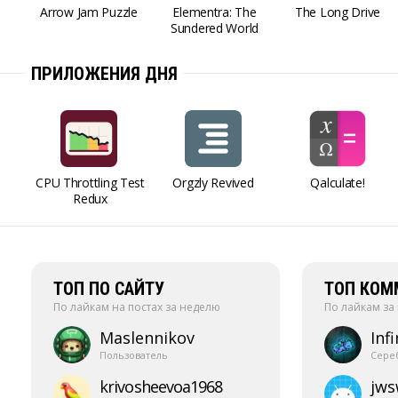
Arrow Jam Puzzle
Elementra: The
The Long Drive
Sundered World
ПРИЛОЖЕНИЯ ДНЯ
CPU Throttling Test
Orgzly Revived
Qalculate!
Redux
ТОП ПО САЙТУ
ТОП КОМ
По лайкам на постах за неделю
По лайкам за
Maslennikov
Infi
Пользователь
Сере
krivosheevoa1968
jw