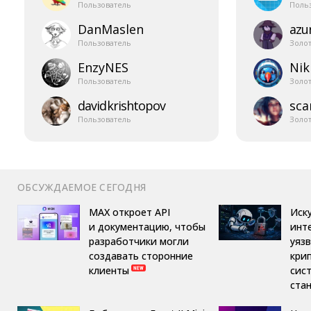
Пользователь
Поль
DanMaslen
azur
Пользователь
Золо
EnzyNES
Nik
Пользователь
Золо
davidkrishtopov
sca
Пользователь
Золо
ОБСУЖДАЕМОЕ СЕГОДНЯ
MAX откроет API
Иск
и документацию, чтобы
инт
разработчики могли
уяз
создавать сторонние
кри
клиенты
сис
ста