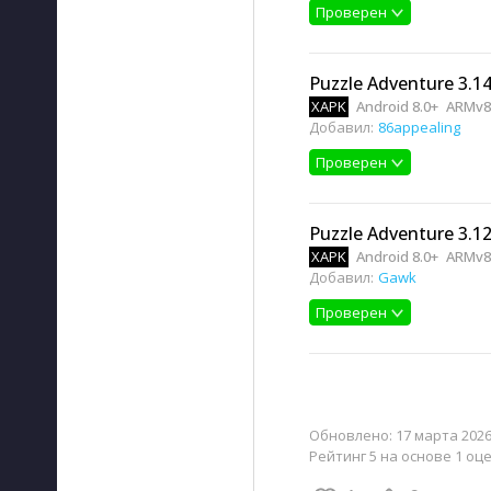
Проверен
Puzzle Adventure 3.14
XAPK
Android 8.0+
ARMv8
Добавил:
86appealing
Проверен
Puzzle Adventure 3.12
XAPK
Android 8.0+
ARMv8
Добавил:
Gawk
Проверен
Обновлено:
17 марта 2026
Рейтинг 5 на основе 1 оц