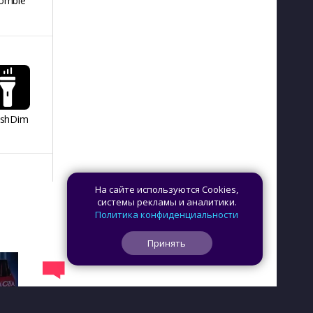
ombie
26
Playgro
ashDim
Day Counter –
App Lock
Dazzify Fi
Cчетчик дней
На сайте используются Cookies,
системы рекламы и аналитики.
Политика конфиденциальности
Принять