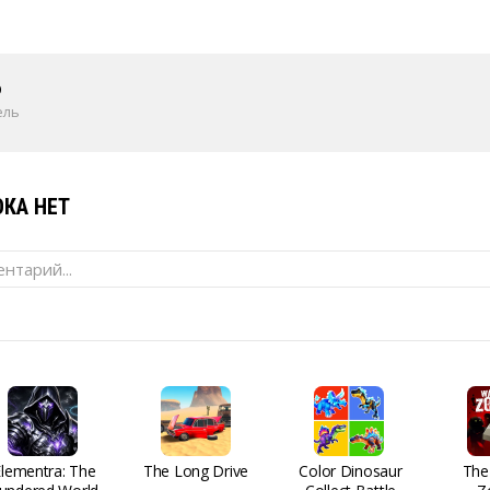
o
ель
КА НЕТ
нтарий...
Elementra: The
The Long Drive
Color Dinosaur
The