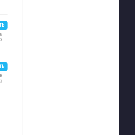
ТЬ
MB
й
ТЬ
MB
й