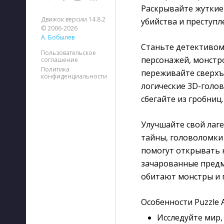
Раскрывайте жуткие
Движок версии 14.8.2
убийства и преступл
© 2006-2026
А. Бобылев
Станьте детективом 
Пользовательское
персонажей, монстро
соглашение
Политика
переживайте сверхъ
конфиденциальности
логические 3D-голо
сбегайте из гробниц.
Улучшайте свой лаг
тайны, головоломки
помогут открывать 
зачарованные предме
обитают монстры и 
Особенности Puzzle 
Исследуйте мир,