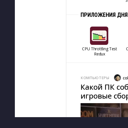
S
ПРИЛОЖЕНИЯ ДНЯ
CPU Throttling Test
O
Redux
КОМПЬЮТЕРЫ
co
Какой ПК соб
игровые сбор