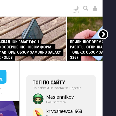
СКЛАДНОЙ СМАРТФОН
ПРИЛИЧНОЕ ВРЕМЯ АВТО
В СОВЕРШЕННО НОВОМ ФОРМ-
РАБОТЫ, ОТЛИЧНАЯ КАМЕР
ФАКТОРЕ: ОБЗОР SAMSUNG GALAXY
ТОЛЬКО: ОБЗОР SAMSUNG
Z FOLD8
S26+
СЕ
ТОП ПО САЙТУ
По лайкам на постах за неделю
+
ии
Maslennikov
Пользователь
krivosheevoa1968