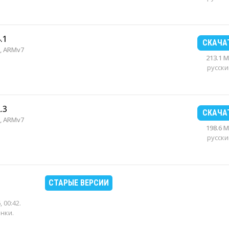
.1
СКАЧА
, ARMv7
213.1 
русски
.3
СКАЧА
, ARMv7
198.6 
русски
СТАРЫЕ ВЕРСИИ
, 00:42
.
енки.