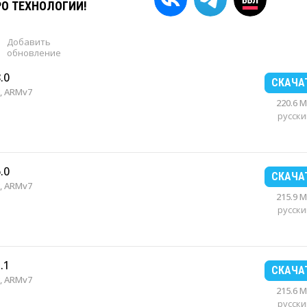
РО ТЕХНОЛОГИИ!
Добавить
обновление
.0
СКАЧА
, ARMv7
220.6 
русски
.0
СКАЧА
, ARMv7
215.9 
русски
.1
СКАЧА
, ARMv7
215.6 
русски