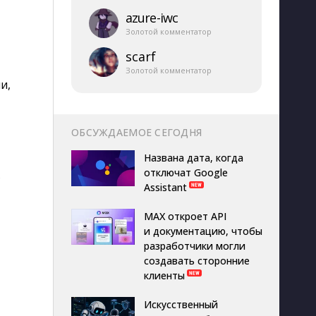
azure-​iwc
Золотой комментатор
scarf
Золотой комментатор
и,
ОБСУЖДАЕМОЕ СЕГОДНЯ
Названа дата, когда
отключат Google
ь
Assistant
MAX откроет API
и документацию, чтобы
разработчики могли
создавать сторонние
клиенты
Искусственный