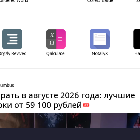
undered World
Collect Battle
Z
rgzly Revived
Qalculate!
NotallyX
Fl
lumbus
рать в августе 2026 года: лучшие
ки от 59 100 рублей