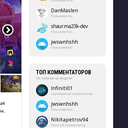
Пользователь
DanMaslen
Пользователь
shaurma23k-​dev
Пользователь
jwswnhshh
Пользователь
ТОП КОММЕНТАТОРОВ
По лайкам за неделю
Infiniti01
Серебряный комментатор
я 
jwswnhshh
Пользователь
ы,
Nikitapetrov94
Золотой комментатор