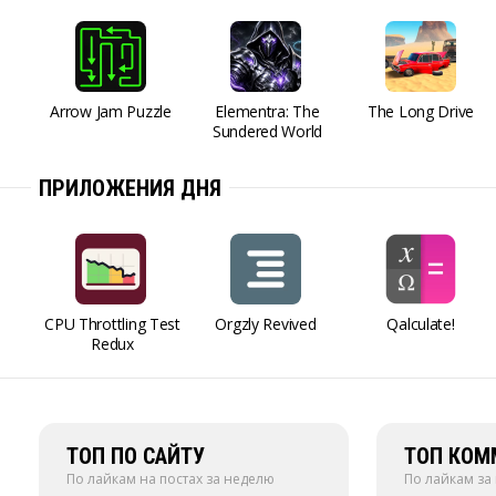
Arrow Jam Puzzle
Elementra: The
The Long Drive
Sundered World
ПРИЛОЖЕНИЯ ДНЯ
CPU Throttling Test
Orgzly Revived
Qalculate!
Redux
ТОП ПО САЙТУ
ТОП КОМ
По лайкам на постах за неделю
По лайкам за