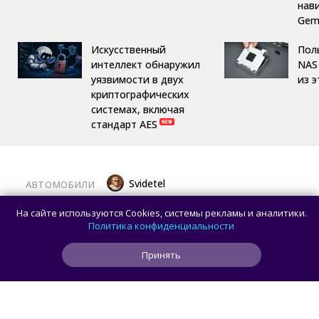
нав
Gemi
Искусственный
Пол
интеллект обнаружил
NAS 
уязвимости в двух
из 
криптографических
системах, включая
стандарт AES
Svidetel
АВТОМОБИЛИ
В России стартовали продажи
На сайте используются Cookies, системы рекламы и аналитики.
гибридного TANK 400 «Техно
Политика конфиденциальности
Премиум» — цены и комплектации
Принять