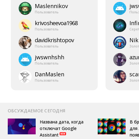
Maslennikov
jw
Пользователь
Поль
krivosheevoa1968
Infi
Пользователь
Сере
davidkrishtopov
Nik
Пользователь
Золо
jwswnhshh
azur
Пользователь
Золо
DanMaslen
sca
Пользователь
Золо
ОБСУЖДАЕМОЕ СЕГОДНЯ
Названа дата, когда
В б
отключат Google
для 
Assistant
поя