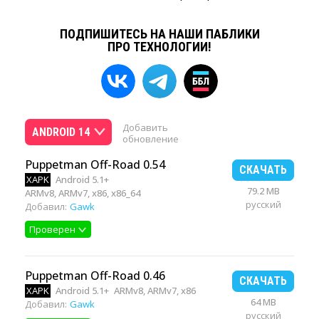
ПОДПИШИТЕСЬ НА НАШИ ПАБЛИКИ
ПРО ТЕХНОЛОГИИ!
Добавить
ANDROID 14
обновление
Puppetman Off-Road 0.54
СКАЧАТЬ
XAPK
Android 5.1+
79.2 MB
ARMv8, ARMv7, x86, x86_64
русский
Добавил:
Gawk
Проверен
Puppetman Off-Road 0.46
СКАЧАТЬ
XAPK
Android 5.1+
ARMv8, ARMv7, x86
64 MB
Добавил:
Gawk
русский