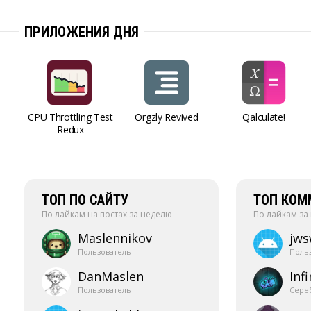
ПРИЛОЖЕНИЯ ДНЯ
CPU Throttling Test
Orgzly Revived
Qalculate!
Redux
ТОП ПО САЙТУ
ТОП КОМ
По лайкам на постах за неделю
По лайкам за
Maslennikov
jw
Пользователь
Поль
DanMaslen
Infi
Пользователь
Сере