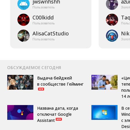
jwswnhshh
azur
Пользователь
Золо
C00lkidd
Taq
Пользователь
Поль
AlisaCatStudio
Nik
Пользователь
Золо
ОБСУЖДАЕМОЕ СЕГОДНЯ
Выдача бейджей
«Ци
в сообществе Гейминг
теп
пол
14 л
Названа дата, когда
В с
отключат Google
Win
Assistant
с эл
Des