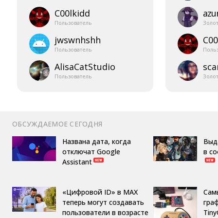
C00lkidd
azur
Пользователь
Золо
jwswnhshh
C00
Пользователь
Поль
AlisaCatStudio
sca
Пользователь
Золо
ОБСУЖДАЕМОЕ СЕГОДНЯ
Названа дата, когда
Выд
отключат Google
в с
Assistant
«Цифровой ID» в MAX
Сам
теперь могут создавать
гра
пользователи в возрасте
Tin