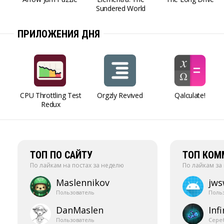
Sundered World
ПРИЛОЖЕНИЯ ДНЯ
CPU Throttling Test
Orgzly Revived
Qalculate!
Redux
ТОП ПО САЙТУ
ТОП КОМ
По лайкам на постах за неделю
По лайкам за
Maslennikov
jw
Пользователь
Поль
DanMaslen
Infi
Пользователь
Сере