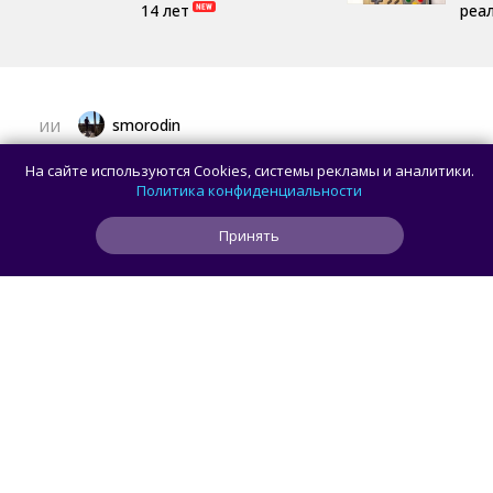
14 лет
реа
smorodin
ИИ
Рекламу в ChatGPT чаще видят
На сайте используются Cookies, системы рекламы и аналитики.
пользователи с более низким уровнем
Политика конфиденциальности
дохода — исследование
Принять