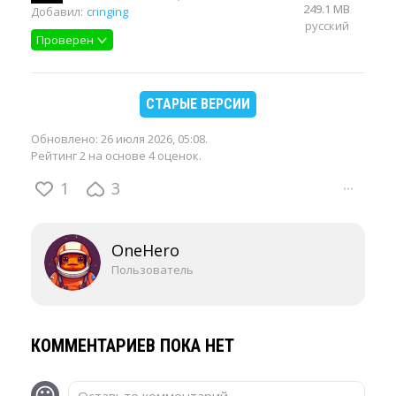
249.1 MB
Добавил:
cringing
русский
Проверен
СТАРЫЕ ВЕРСИИ
Обновлено:
26 июля 2026, 05:08
.
Рейтинг 2 на основе 4 оценок.
1
3
···
OneHero
Пользователь
КОММЕНТАРИЕВ ПОКА НЕТ