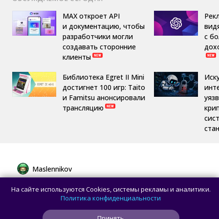
MAX откроет API
Рек
и документацию, чтобы
вид
разработчики могли
с б
создавать сторонние
дох
клиенты
Библиотека Egret II Mini
Иск
достигнет 100 игр: Taito
инт
и Famitsu анонсировали
уяз
трансляцию
кри
сис
ста
Maslennikov
Сборная России выиграла 7 золотых
На сайте используются Cookies, системы рекламы и аналитики.
медалей из 8 на Международной
Политика конфиденциальности
олимпиаде по ИИ
Принять