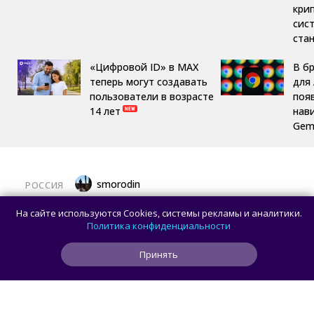
кри
сис
ста
«Цифровой ID» в MAX
В б
теперь могут создавать
для 
пользователи в возрасте
поя
14 лет
нав
Gemi
smorodin
РОССИЯ
MAX откроет API и документацию, чтобы
На сайте используются Cookies, системы рекламы и аналитики.
разработчики могли создавать
Политика конфиденциальности
сторонние клиенты
Принять