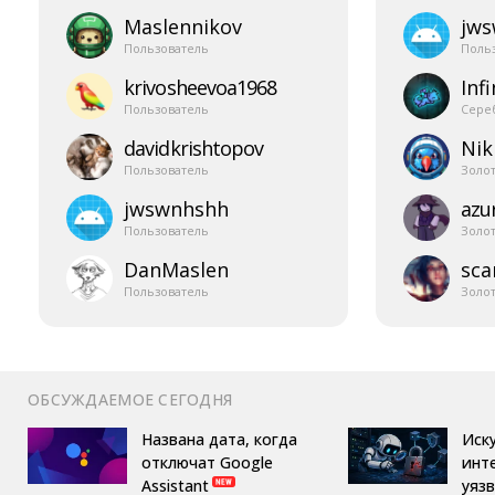
Maslennikov
jw
Пользователь
Поль
krivosheevoa1968
Infi
Пользователь
Сере
davidkrishtopov
Nik
Пользователь
Золо
jwswnhshh
azur
Пользователь
Золо
DanMaslen
sca
Пользователь
Золо
ОБСУЖДАЕМОЕ СЕГОДНЯ
Названа дата, когда
Иск
отключат Google
инт
Assistant
уяз