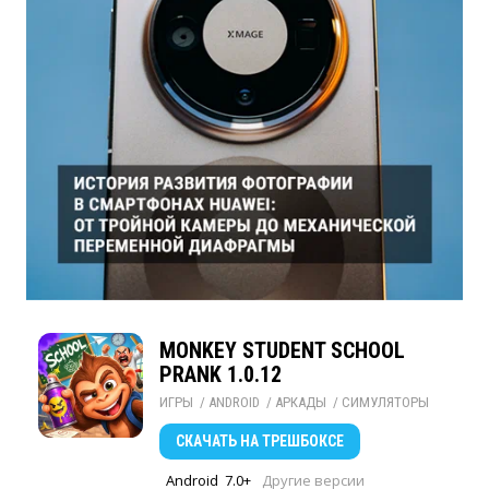
MONKEY STUDENT SCHOOL
PRANK 1.0.12
ИГРЫ
/ 
ANDROID
/ 
АРКАДЫ
/ 
СИМУЛЯТОРЫ
СКАЧАТЬ
НА ТРЕШБОКСЕ
Android
7.0+
Другие версии