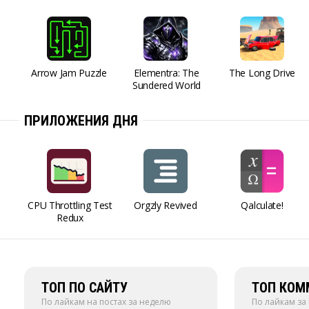
Arrow Jam Puzzle
Elementra: The
The Long Drive
Sundered World
ПРИЛОЖЕНИЯ ДНЯ
CPU Throttling Test
Orgzly Revived
Qalculate!
Redux
ТОП ПО САЙТУ
ТОП КОМ
По лайкам на постах за неделю
По лайкам за