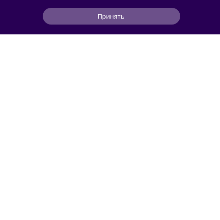
Принять
0
0
0
47 мин
ЧИТАТЬ ДАЛЕЕ
Svidetel
АВТОМОБИЛИ