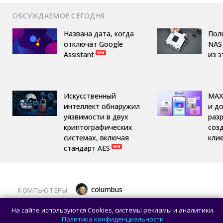
ОБСУЖДАЕМОЕ СЕГОДНЯ
Названа дата, когда
Пол
отключат Google
NAS 
Assistant
из 
Искусственный
MAX
интеллект обнаружил
и д
уязвимости в двух
раз
криптографических
соз
системах, включая
кли
стандарт AES
columbus
КОМПЬЮТЕРЫ
Какой ПК собрать в августе 2026 года:
На сайте используются Cookies, системы рекламы и аналитики.
лучшие игровые сборки от 59 100 рублей
Политика конфиденциальности