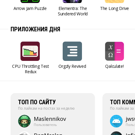
Arrow Jam Puzzle
Elementra: The
The Long Drive
Sundered World
ПРИЛОЖЕНИЯ ДНЯ
CPU Throttling Test
Orgzly Revived
Qalculate!
Redux
ТОП ПО САЙТУ
ТОП КОМ
По лайкам на постах за неделю
По лайкам за
Maslennikov
jw
Пользователь
Поль