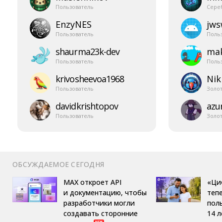
Пользователь
Сере
EnzyNES
jw
Пользователь
Поль
shaurma23k-​dev
mak
Пользователь
Поль
krivosheevoa1968
Nik
Пользователь
Золо
davidkrishtopov
azur
Пользователь
Золо
ОБСУЖДАЕМОЕ СЕГОДНЯ
MAX откроет API
«Ци
и документацию, чтобы
теп
разработчики могли
пол
создавать сторонние
14 л