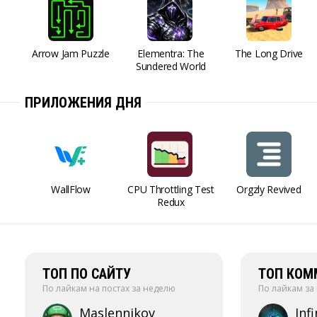
Arrow Jam Puzzle
Elementra: The
The Long Drive
Sundered World
ПРИЛОЖЕНИЯ ДНЯ
WallFlow
CPU Throttling Test
Orgzly Revived
Redux
ТОП ПО САЙТУ
ТОП КОМ
По лайкам на постах за неделю
По лайкам за
Maslennikov
Infi