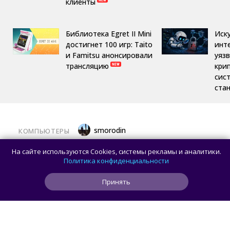
клиенты
Библиотека Egret II Mini
Иск
достигнет 100 игр: Taito
инт
и Famitsu анонсировали
уяз
трансляцию
кри
сис
ста
smorodin
КОМПЬЮТЕРЫ
Половина корпусов для ПК имеют
На сайте используются Cookies, системы рекламы и аналитики.
значительные расхождения в реальных
Политика конфиденциальности
размерах и размерах на бумаге —
Принять
исследование Noctua