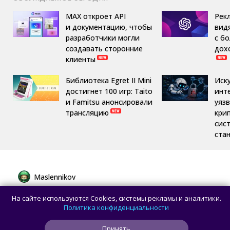
MAX откроет API
Рек
и документацию, чтобы
вид
разработчики могли
с б
создавать сторонние
дох
клиенты
Библиотека Egret II Mini
Иск
достигнет 100 игр: Taito
инт
и Famitsu анонсировали
уяз
трансляцию
кри
сис
ста
Maslennikov
Сборная России выиграла 7 золотых
На сайте используются Cookies, системы рекламы и аналитики.
медалей из 8 на Международной
Политика конфиденциальности
олимпиаде по ИИ
Принять