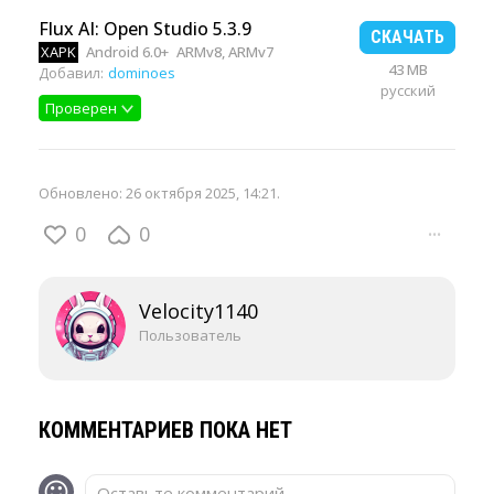
Flux AI: Open Studio 5.3.9
СКАЧАТЬ
XAPK
Android 6.0+
ARMv8, ARMv7
43 MB
Добавил:
dominoes
русский
Проверен
Обновлено:
26 октября 2025, 14:21
.
0
0
···
Velocity1140
Пользователь
КОММЕНТАРИЕВ ПОКА НЕТ
Оставьте комментарий...