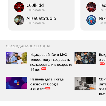
C00lkidd
Taq
Пользователь
Поль
AlisaCatStudio
Nik
Пользователь
Золо
ОБСУЖДАЕМОЕ СЕГОДНЯ
«Цифровой ID» в MAX
Выд
теперь могут создавать
в с
пользователи в возрасте
14 лет
Названа дата, когда
CD-
отключат Google
инте
Assistant
пре
RM1