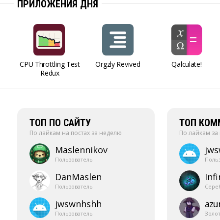
ПРИЛОЖЕНИЯ ДНЯ
CPU Throttling Test
Orgzly Revived
Qalculate!
Redux
ТОП ПО САЙТУ
ТОП КОМ
По лайкам на постах за неделю
По лайкам за
Maslennikov
jw
Пользователь
Поль
DanMaslen
Infi
Пользователь
Сере
jwswnhshh
azur
Пользователь
Золо