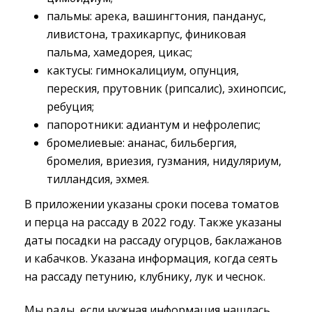
пальмы: арека, вашингтония, панданус,
ливистона, трахикарпус, финиковая
пальма, хамедорея, цикас;
кактусы: гимнокалициум, опунция,
переския, прутовник (рипсалис), эхинопсис,
ребуция;
папоротники: адиантум и нефролепис;
бромелиевые: ананас, бильбергия,
бромелия, вриезия, гузмания, нидуляриум,
тилландсия, эхмея.
В приложении указаны сроки посева томатов
и перца на рассаду в 2022 году. Также указаны
даты посадки на рассаду огурцов, баклажанов
и кабачков. Указана информация, когда сеять
на рассаду петунию, клубнику, лук и чеснок.
Мы рады, если нужная информация нашлась.