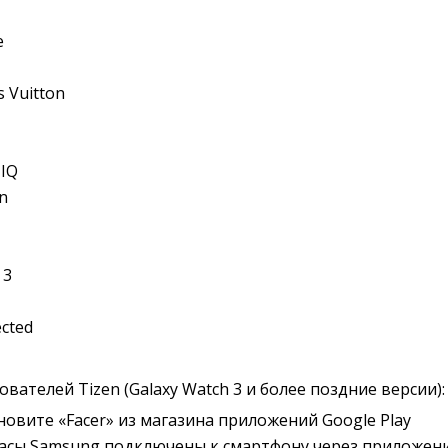
e
 Vuitton
 IQ
n
 3
cted
вателей Tizen (Galaxy Watch 3 и более поздние версии):
ановите «Facer» из магазина приложений Google Play
часы Samsung подключены к смартфону через приложени