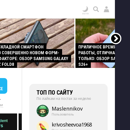
СКЛАДНОЙ СМАРТФОН
ПРИЛИЧНОЕ ВРЕМЯ АВТО
В СОВЕРШЕННО НОВОМ ФОРМ-
РАБОТЫ, ОТЛИЧНАЯ КАМЕР
ФАКТОРЕ: ОБЗОР SAMSUNG GALAXY
ТОЛЬКО: ОБЗОР SAMSUNG
Z FOLD8
S26+
СЕ
ТОП ПО САЙТУ
По лайкам на постах за неделю
+
ии
Maslennikov
Пользователь
krivosheevoa1968