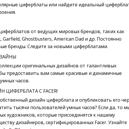
улярные циферблаты или найдите идеальный цифербла
роения.
иферблатов от ведущих мировых брендов, таких как 
k, Garfield, Ghostbusters, American Dad и др. Постоянно
ые бренды. Следите за новыми циферблатами.
ИЗАЙНЫ
коллекции оригинальных дизайнов от талантливых 
обы предоставить вам самые красивые и динамичные
умных часов.
Н ЦИФЕРБЛАТА С FACER!
собственный дизайн циферблата и опубликовать его чер
ватить тысячи пользователей умных часов? Если да, то м
ых художников, которые присоединятся к нашему
еству дизайнеров, сертифицированных Facer. Узнайте