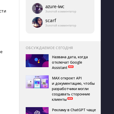
azure-​iwc
сти
Золотой комментатор
scarf
Золотой комментатор
ОБСУЖДАЕМОЕ СЕГОДНЯ
ие
Названа дата, когда
отключат Google
Assistant
MAX откроет API
и документацию, чтобы
разработчики могли
создавать сторонние
клиенты
Рекламу в ChatGPT чаще