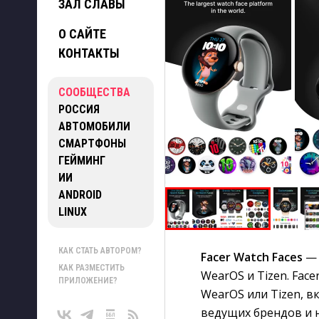
ЗАЛ СЛАВЫ
О САЙТЕ
КОНТАКТЫ
СООБЩЕСТВА
РОССИЯ
АВТОМОБИЛИ
СМАРТФОНЫ
ГЕЙМИНГ
ИИ
ANDROID
LINUX
КАК СТАТЬ АВТОРОМ?
Facer Watch Faces
— 
КАК РАЗМЕСТИТЬ
WearOS и Tizen. Fac
ПРИЛОЖЕНИЕ?
WearOS или Tizen, в
ведущих брендов и 