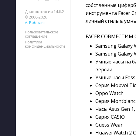
собственные циферб
Движок версии 14.8.2
инструмента Facer C
© 2006-2026
личный стиль в умны
А. Бобылев
Пользовательское
FACER СОВМЕСТИМ С
соглашение
Политика
Samsung Galaxy W
конфиденциальности
Samsung Galaxy W
Умные часы на б
версии
Умные часы Fossi
Серия Mobvoi Ti
Oppo Watch
Серия Montblanc
Часы Asus Gen 1, 
Серия CASIO
Guess Wear
Huawei Watch 2 C