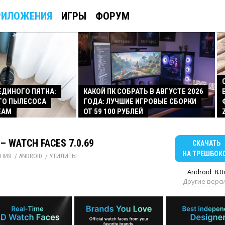
РИЛОЖЕНИЯ
ИГРЫ
ФОРУМ
 ЕДИНОГО ПЯТНА:
КАКОЙ ПК СОБРАТЬ В АВГУСТЕ 2026
ГО ПЫЛЕСОСА
ГОДА: ЛУЧШИЕ ИГРОВЫЕ СБОРКИ
EAM
ОТ 59 100 РУБЛЕЙ
 – WATCH FACES 7.0.69
СКАЧАТЬ
НА ТРЕШБОК
НИЯ
/ 
ANDROID
/ 
УТИЛИТЫ
Android
8.0
Другие верс