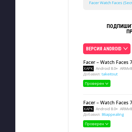
Facer Watch Faces (Secr
ПОДПИШИТ
П
ВЕРСИЯ ANDROID
Facer – Watch Faces 7
XAPK
Android 8.0+
ARMv8,
Добавил:
takeitout
Проверен
Facer – Watch Faces 7
XAPK
Android 8.0+
ARMv8,
Добавил:
86appealing
Проверен