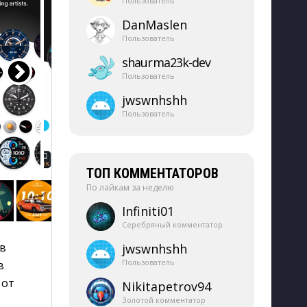
Пользователь
DanMaslen
Пользователь
shaurma23k-​dev
Пользователь
jwswnhshh
Пользователь
ТОП КОММЕНТАТОРОВ
По лайкам за неделю
Infiniti01
Серебряный комментатор
в 
jwswnhshh
Пользователь
в
 от
Nikitapetrov94
Золотой комментатор