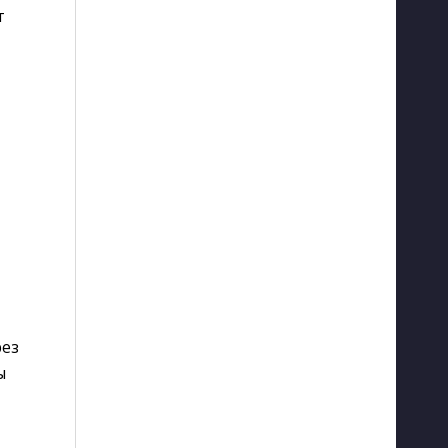
т
ез 
ы