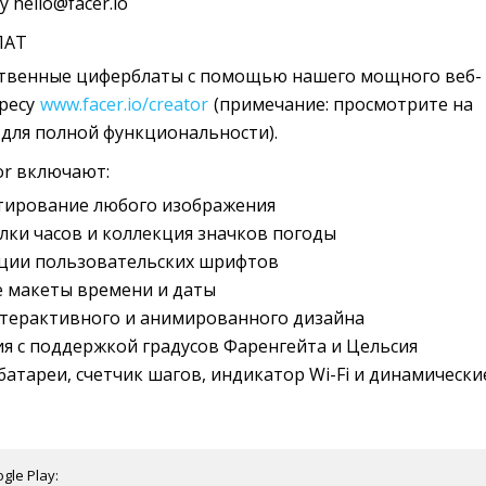
 hello@facer.io
ЛАТ
ственные циферблаты с помощью нашего мощного веб-
дресу
www.facer.io/creator
(примечание: просмотрите на 
 для полной функциональности).
or включают:
тирование любого изображения
лки часов и коллекция значков погоды
ции пользовательских шрифтов
 макеты времени и даты
терактивного и анимированного дизайна
я с поддержкой градусов Фаренгейта и Цельсия
батареи, счетчик шагов, индикатор Wi-Fi и динамические
gle Play: