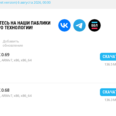
et version) 6 августа 2026, 00:00
ЕСЬ НА НАШИ ПАБЛИКИ
РО ТЕХНОЛОГИИ!
Добавить
обновление
.0.69
СКАЧА
 ARMv7, x86, x86_64
136.5 
.0.68
СКАЧА
 ARMv7, x86, x86_64
136.3 