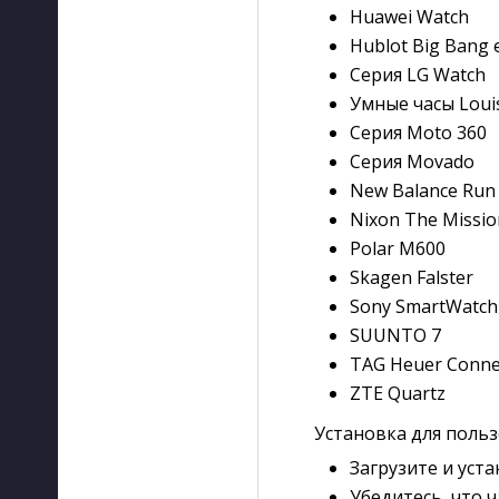
Huawei Watch
Hublot Big Bang 
Серия LG Watch
Умные часы Louis
Серия Moto 360
Серия Movado
New Balance Run
Nixon The Missio
Polar M600
Skagen Falster
Sony SmartWatch
SUUNTO 7
TAG Heuer Conne
ZTE Quartz
Установка для пользо
Загрузите и уст
Убедитесь, что 