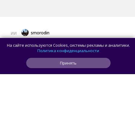
smorodin
ИИ
OpenAI приостановила работу над ИИ-
На сайте используются Cookies, системы рекламы и аналитики.
моделью Astra: всё из-за превышения
Политика конфиденциальности
порога кибербезопасности
Принять