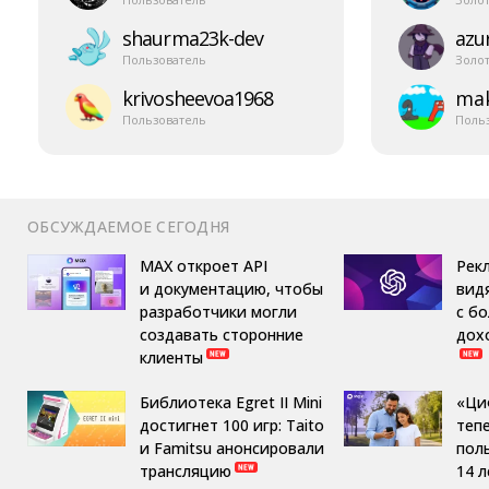
shaurma23k-​dev
azur
Пользователь
Золо
krivosheevoa1968
mak
Пользователь
Поль
ОБСУЖДАЕМОЕ СЕГОДНЯ
MAX откроет API
Рек
и документацию, чтобы
вид
разработчики могли
с б
создавать сторонние
дох
клиенты
Библиотека Egret II Mini
«Ци
достигнет 100 игр: Taito
теп
и Famitsu анонсировали
пол
трансляцию
14 л