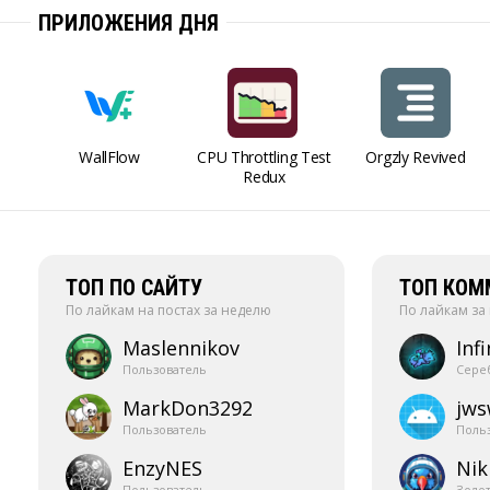
ПРИЛОЖЕНИЯ ДНЯ
WallFlow
CPU Throttling Test
Orgzly Revived
Redux
ТОП ПО САЙТУ
ТОП КОМ
По лайкам на постах за неделю
По лайкам за
Maslennikov
Infi
Пользователь
Сере
MarkDon3292
jw
Пользователь
Поль
EnzyNES
Nik
Пользователь
Золо