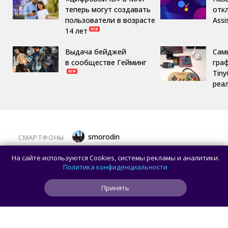
теперь могут создавать
отк
пользователи в возрасте
Assi
14 лет
Выдача бейджей
Сам
в сообществе Гейминг
гра
Tin
реа
smorodin
СМАРТФОНЫ
Представлен Vivo S2 — смартфон
На сайте используются Cookies, системы рекламы и аналитики.
с изогнутым AMOLED-дисплеем
Политика конфиденциальности
Принять