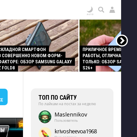
СКЛАДНОЙ СМАРТФОН
ПРИЛИЧНОЕ ВРЕМЯ АВТО
В СОВЕРШЕННО НОВОМ ФОРМ-
РАБОТЫ, ОТЛИЧНАЯ КАМЕР
ФАКТОРЕ: ОБЗОР SAMSUNG GALAXY
ТОЛЬКО: ОБЗОР SAMSUNG
Z FOLD8
S26+
ТОП ПО САЙТУ
СЕ
По лайкам на постах за неделю
Maslennikov
Пользователь
krivosheevoa1968