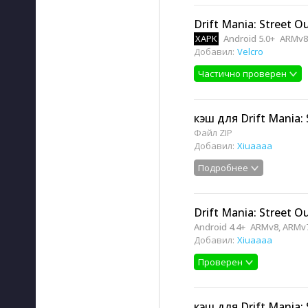
Drift Mania: Street O
XAPK
Android 5.0+
ARMv8
Добавил:
Velcro
Частично проверен
кэш для Drift Mania: 
Файл ZIP
Добавил:
Xiuaaaa
Подробнее
Drift Mania: Street O
Android 4.4+
ARMv8, ARMv
Добавил:
Xiuaaaa
Проверен
кэш для Drift Mania: 