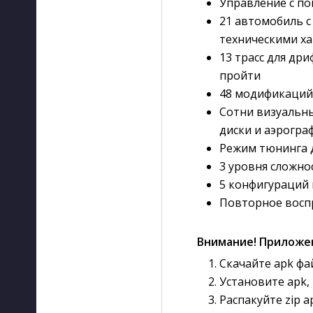
Управление с по
21 автомобиль 
техническими х
13 трасс для др
пройти
48 модификаций
Сотни визуальны
диски и аэрогр
Режим тюнинга д
3 уровня сложно
5 конфигураций
Повторное восп
Внимание! Приложе
Скачайте apk фа
Установите apk, 
Распакуйте zip а