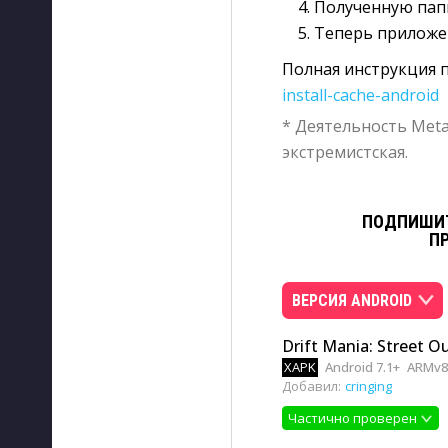
Полученную папк
Теперь приложе
Полная инструкция п
install-cache-android
* Деятельность Meta
экстремистская.
ПОДПИШИТ
П
ВЕРСИЯ ANDROID
Drift Mania: Street O
XAPK
Android 7.1+
ARMv8
Добавил:
cringing
Частично проверен