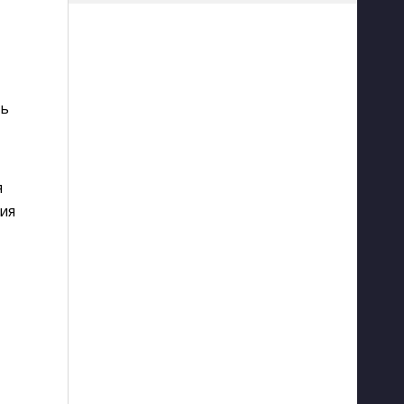
сь
я
ия