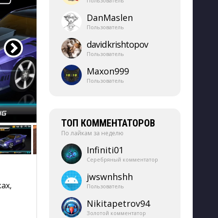
Пользователь
DanMaslen
Пользователь
davidkrishtopov
Пользователь
Maxon999
Пользователь
ТОП КОММЕНТАТОРОВ
По лайкам за неделю
Infiniti01
Серебряный комментатор
jwswnhshh
ах,
Пользователь
Nikitapetrov94
Золотой комментатор