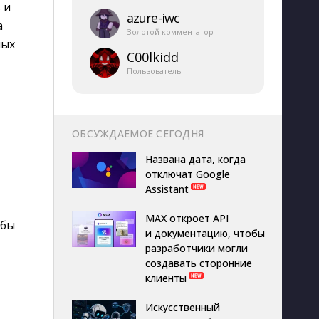
 и
azure-​iwc
а
Золотой комментатор
ных
C00lkidd
Пользователь
ОБСУЖДАЕМОЕ СЕГОДНЯ
Названа дата, когда
отключат Google
Assistant
MAX откроет API
обы
и документацию, чтобы
разработчики могли
создавать сторонние
клиенты
Искусственный