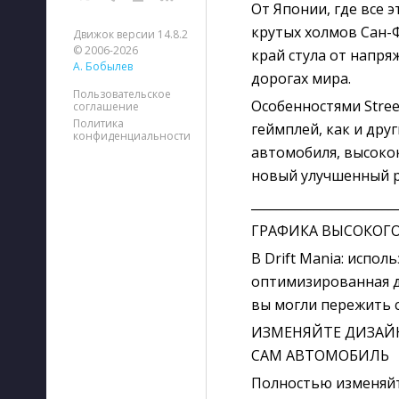
От Японии, где все 
крутых холмов Сан-Ф
Движок версии 14.8.2
© 2006-2026
край стула от напря
А. Бобылев
дорогах мира.
Пользовательское
Особенностями Stre
соглашение
Политика
геймплей, как и друг
конфиденциальности
автомобиля, высокок
новый улучшенный 
_______________________
ГРАФИКА ВЫСОКОГ
В Drift Mania: испо
оптимизированная д
вы могли пережить 
ИЗМЕНЯЙТЕ ДИЗАЙ
САМ АВТОМОБИЛЬ
Полностью изменяй