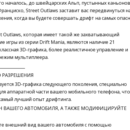
это началось, до швейцарских Альп, пустынных каньонов
ранциско, Street Outlaws заставит вас передвинуться н
жения, когда вы будете совершать дрифт на самых опас
et Outlaws, которая имеет такой же захватывающий
ие игры из серии Drift Mania, являются наличие 21
лассная 3D-графика, более реалистичное управление и
режим мультиплеера.
_____________
О РАЗРЕШЕНИЯ
льзуется 3D-графика следующего поколения, специально
ля аппаратной части вашего мобильного телефона, чт
самый лучший опыт дрифтинга.
Н ВАШЕГО АВТОМОБИЛЯ, А ТАКЖЕ МОДИФИЦИРУЙТЕ
те внешний вид вашего автомобиля с помощью