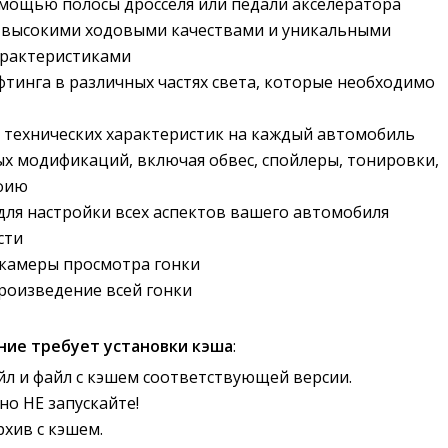
мощью полосы дросселя или педали акселератора
с высокими ходовыми качествами и уникальными
арактеристиками
ифтинга в различных частях света, которые необходимо
 технических характеристик на каждый автомобиль
х модификаций, включая обвес, спойлеры, тонировки,
афию
ля настройки всех аспектов вашего автомобиля
сти
 камеры просмотра гонки
роизведение всей гонки
ние требует установки кэша
:
йл и файл с кэшем соответствующей версии.
но НЕ запускайте!
рхив с кэшем.