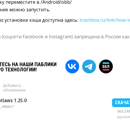
у переместите в /Android/obb/
ние можно запустить.
о установке кэша доступна здесь:
trashbox.ru/link/how-t
 (соцсети Facebook и Instagram) запрещена в России как
ЕСЬ НА НАШИ ПАБЛИКИ
РО ТЕХНОЛОГИИ!
Добавить
обновление
utlaws 1.25.0
СКАЧА
, ARMv7
563.2 
русски