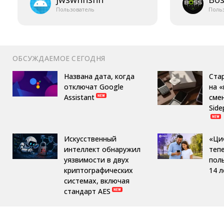
Пользователь
Поль
ОБСУЖДАЕМОЕ СЕГОДНЯ
Названа дата, когда
Ста
отключат Google
на 
Assistant
сме
Side
Искусственный
«Ци
интеллект обнаружил
теп
уязвимости в двух
пол
криптографических
14 л
системах, включая
стандарт AES