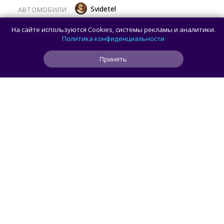
Svidetel
АВТОМОБИЛИ
В России стартовали продажи
На сайте используются Cookies, системы рекламы и аналитики.
гибридного TANK 400 «Техно
Политика конфиденциальности
Премиум» — цены и комплектации
Принять
1
1
0
7 ч
ЧИТАТЬ ДАЛЕЕ