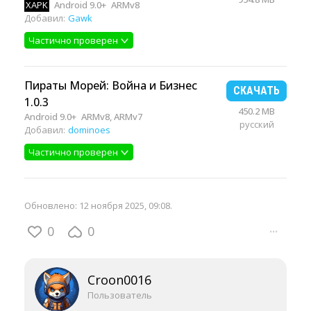
XAPK
Android 9.0+
ARMv8
Добавил:
Gawk
Частично проверен
Пираты Морей: Война и Бизнес
СКАЧАТЬ
1.0.3
450.2 MB
Android 9.0+
ARMv8, ARMv7
русский
Добавил:
dominoes
Частично проверен
Обновлено:
12 ноября 2025, 09:08
.
0
0
···
Croon0016
Пользователь