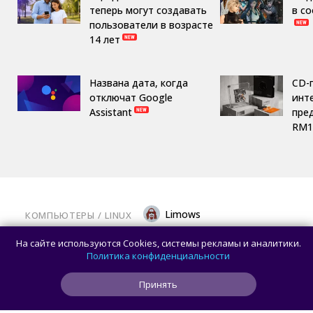
теперь могут создавать
в с
пользователи в возрасте
14 лет
Названа дата, когда
CD-
отключат Google
инте
Assistant
пре
RM1
Limows
КОМПЬЮТЕРЫ
/ 
LINUX
Вышла библиотека Mesa 26.2.0: крупный
На сайте используются Cookies, системы рекламы и аналитики.
релиз с исправлениями для современных
Политика конфиденциальности
видеокарт на Linux
Принять