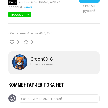
XAPK
Android 6.0+
ARMv8, ARMv7
112.6 MB
Добавил:
Gawk
русский
Проверен
Обновлено:
4 июля 2026, 15:38
.
0
0
···
Croon0016
Пользователь
КОММЕНТАРИЕВ ПОКА НЕТ
Оставьте комментарий...